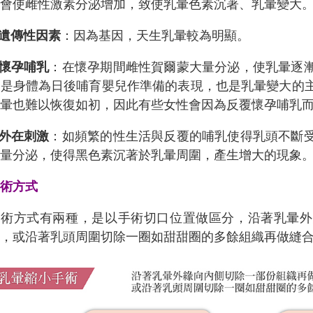
也會使雌性激素分泌增加，致使乳暈色素沉著、乳暈變大
遺傳性因素
：因為基因，天生乳暈較為明顯。
懷孕哺乳
：在懷孕期間雌性賀爾蒙大量分泌，使乳暈逐
都是身體為日後哺育嬰兒作準備的表現，也是乳暈變大的
乳暈也難以恢復如初，因此有些女性會因為反覆懷孕哺乳
外在刺激
：如頻繁的性生活與反覆的哺乳使得乳頭不斷
大量分泌，使得黑色素沉著於乳暈周圍，產生增大的現象
手術方式
手術方式有兩種，是以手術切口位置做區分，沿著乳暈外
合，或沿著乳頭周圍切除一圈如甜甜圈的多餘組織再做縫