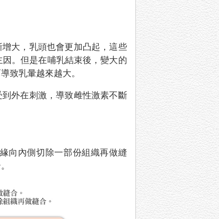
。
漸增大，乳頭也會更加凸起，這些
主因。但是在哺乳結束後，變大的
而導致乳暈越來越大。
受到外在刺激，導致雌性激素不斷
。
緣向內側切除一部份組織再做縫
合。