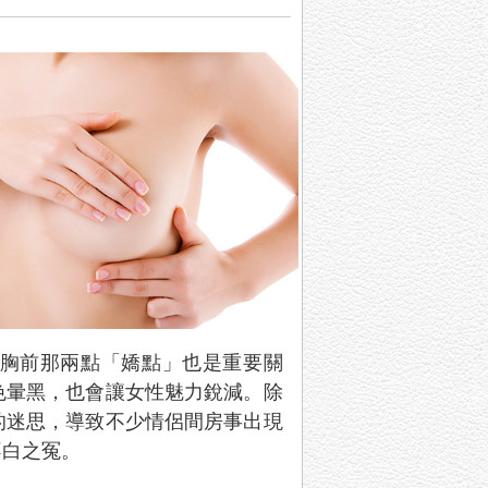
胸前那兩點「嬌點」也是重要關
色暈黑，也會讓女性魅力銳減。除
的迷思，導致不少情侶間房事出現
不白之冤。