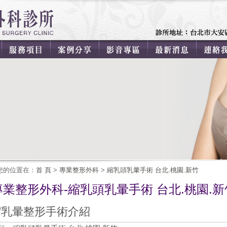
您的位置在：
首 頁
>
專業整形外科
>
縮乳頭乳暈手術 台北.桃園.新竹
專業整形外科-縮乳頭乳暈手術 台北.桃園.新
縮乳暈整形手術介紹