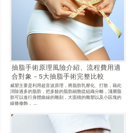
抽脂手術原理風險介紹、流程費用適
合對象－5大抽脂手術完整比較
威塑主要是利用超音波原理，將脂肪乳靡化、打散，藉此
消除過多的脂肪，把多餘的脂肪細胞從組織分離，淺層脂
肪可以進行身體曲線的雕刻，大面積的雕塑以及小區塊的
線條修飾， ...