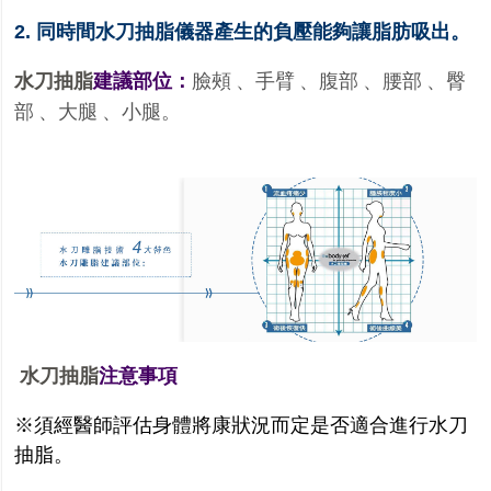
2.
同時間水刀抽脂儀器產生的負壓能夠讓脂肪吸出。
水刀抽脂
建議部位：
臉頰
手臂
腹部
腰部
臀
、
、
、
、
部
大腿
小腿。
、
、
水刀抽脂
注意事項
※須經醫師評估身體將康狀況而定是否適合進行水刀
抽脂。