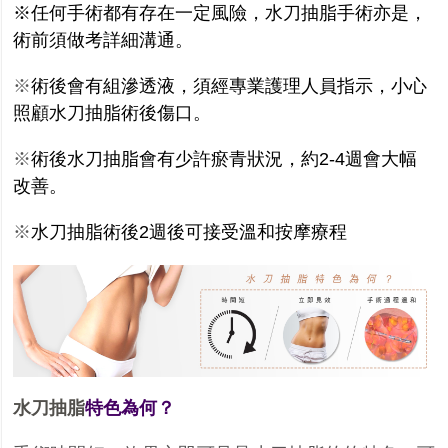
※任何手術都有存在一定風險，水刀抽脂手術亦是，
術前須做考詳細溝通。
※
術後會有組滲透液，須經專業護理人員指示，小心
照顧水刀抽脂術後傷口。
※
術後水刀抽脂會有少許瘀青狀況，約
2-4
週會大幅
改善。
※
水刀抽脂術後
2
週後可接受溫和按摩療程
水刀抽脂
特色為何？