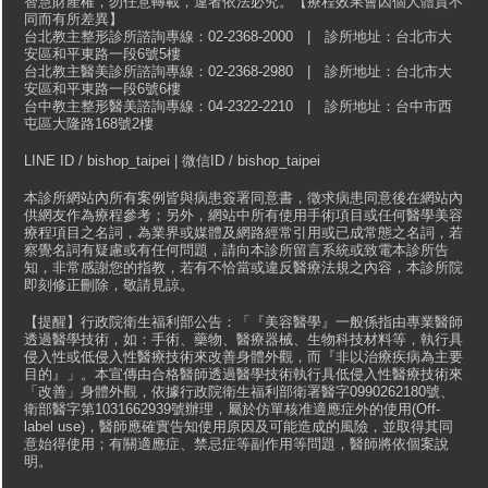
智慧財產權，勿任意轉載，違者依法必究。【療程效果會因個人體質不
同而有所差異】
台北教主整形診所諮詢專線：02-2368-2000 | 診所地址：台北市大
安區和平東路一段6號5樓
台北教主醫美診所諮詢專線：02-2368-2980 | 診所地址：台北市大
安區和平東路一段6號6樓
台中教主整形醫美諮詢專線：04-2322-2210 | 診所地址：台中市西
屯區大隆路168號2樓
LINE ID / bishop_taipei | 微信ID / bishop_taipei
本診所網站內所有案例皆與病患簽署同意書，徵求病患同意後在網站內
供網友作為療程參考；另外，網站中所有使用手術項目或任何醫學美容
療程項目之名詞，為業界或媒體及網路經常引用或已成常態之名詞，若
察覺名詞有疑慮或有任何問題，請向本診所留言系統或致電本診所告
知，非常感謝您的指教，若有不恰當或違反醫療法規之內容，本診所院
即刻修正刪除，敬請見諒。
【提醒】行政院衛生福利部公告：「『美容醫學』一般係指由專業醫師
透過醫學技術，如：手術、藥物、醫療器械、生物科技材料等，執行具
侵入性或低侵入性醫療技術來改善身體外觀，而『非以治療疾病為主要
目的』」。本宣傳由合格醫師透過醫學技術執行具低侵入性醫療技術來
「改善」身體外觀，依據行政院衛生福利部衛署醫字0990262180號、
衛部醫字第1031662939號辦理，屬於仿單核准適應症外的使用(Off-
label use)，醫師應確實告知使用原因及可能造成的風險，並取得其同
意始得使用；有關適應症、禁忌症等副作用等問題，醫師將依個案說
明。