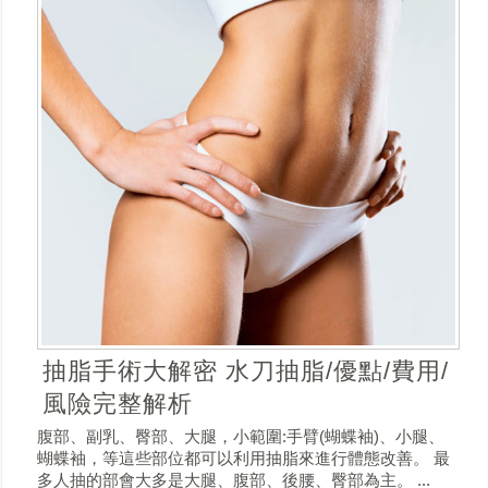
抽脂手術大解密 水刀抽脂/優點/費用/
風險完整解析
腹部、副乳、臀部、大腿，小範圍:手臂(蝴蝶袖)、小腿、
蝴蝶袖，等這些部位都可以利用抽脂來進行體態改善。 最
多人抽的部會大多是大腿、腹部、後腰、臀部為主。 ...