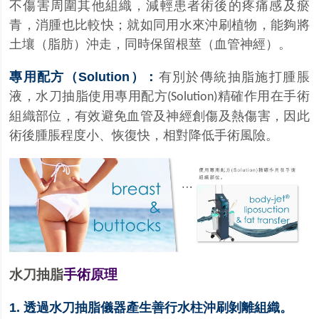
不傷害周圍其他組織，減輕患者術後的疼痛感及瘀
青，消腫也比較快；就如同用水來沖刷植物，能夠將
土壤
脂肪
沖走，同時保留根莖
血管神經
。
（
）
（
）
專用配方（
Solution）：
有別於傳統抽脂施打腫脹
液，水刀抽脂使用專用配方
精確作用在手術
(Solution)
組織部位，有效避免血管及神經創傷及熱傷害，因此
術後腫脹程度小、恢復快，相對降低手術風險。
水刀抽脂
手術原理
1.
透過水刀抽脂儀器產生善行水柱沖刷剝離組織。