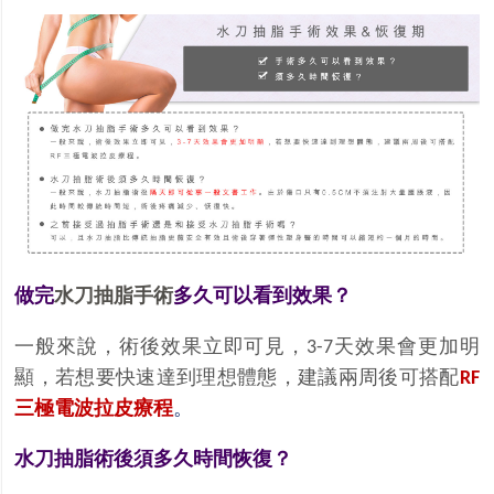
做完
水刀抽脂手術
多久可以看到效果？
一般來說，術後效果立即可見，
天效果會更加明
3-7
顯，若想要快速達到理想體態，建議兩周後可搭配
RF
三極電波拉皮療程
。
水刀抽脂術後須多久時間恢復
？