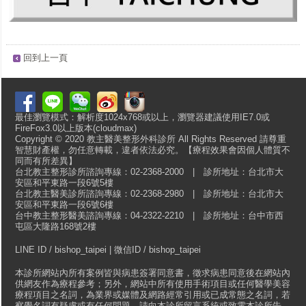
回到上一頁
最佳瀏覽模式：解析度1024x768或以上，瀏覽器建議使用IE7.0或
FireFox3.0以上版本(cloudmax)
Copyright © 2020 教主醫美整形外科診所 All Rights Reserved 請尊重
智慧財產權，勿任意轉載，違者依法必究。【療程效果會因個人體質不
同而有所差異】
台北教主整形診所諮詢專線：02-2368-2000 | 診所地址：台北市大
安區和平東路一段6號5樓
台北教主醫美診所諮詢專線：02-2368-2980 | 診所地址：台北市大
安區和平東路一段6號6樓
台中教主整形醫美諮詢專線：04-2322-2210 | 診所地址：台中市西
屯區大隆路168號2樓
LINE ID / bishop_taipei | 微信ID / bishop_taipei
本診所網站內所有案例皆與病患簽署同意書，徵求病患同意後在網站內
供網友作為療程參考；另外，網站中所有使用手術項目或任何醫學美容
療程項目之名詞，為業界或媒體及網路經常引用或已成常態之名詞，若
察覺名詞有疑慮或有任何問題，請向本診所留言系統或致電本診所告