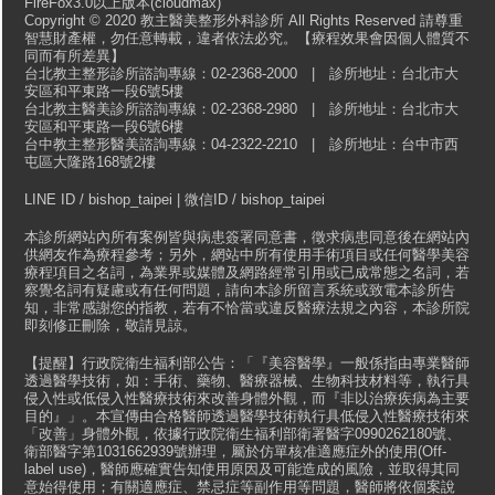
FireFox3.0以上版本(cloudmax)
Copyright © 2020 教主醫美整形外科診所 All Rights Reserved 請尊重
智慧財產權，勿任意轉載，違者依法必究。【療程效果會因個人體質不
同而有所差異】
台北教主整形診所諮詢專線：02-2368-2000 | 診所地址：台北市大
安區和平東路一段6號5樓
台北教主醫美診所諮詢專線：02-2368-2980 | 診所地址：台北市大
安區和平東路一段6號6樓
台中教主整形醫美諮詢專線：04-2322-2210 | 診所地址：台中市西
屯區大隆路168號2樓
LINE ID / bishop_taipei | 微信ID / bishop_taipei
本診所網站內所有案例皆與病患簽署同意書，徵求病患同意後在網站內
供網友作為療程參考；另外，網站中所有使用手術項目或任何醫學美容
療程項目之名詞，為業界或媒體及網路經常引用或已成常態之名詞，若
察覺名詞有疑慮或有任何問題，請向本診所留言系統或致電本診所告
知，非常感謝您的指教，若有不恰當或違反醫療法規之內容，本診所院
即刻修正刪除，敬請見諒。
【提醒】行政院衛生福利部公告：「『美容醫學』一般係指由專業醫師
透過醫學技術，如：手術、藥物、醫療器械、生物科技材料等，執行具
侵入性或低侵入性醫療技術來改善身體外觀，而『非以治療疾病為主要
目的』」。本宣傳由合格醫師透過醫學技術執行具低侵入性醫療技術來
「改善」身體外觀，依據行政院衛生福利部衛署醫字0990262180號、
衛部醫字第1031662939號辦理，屬於仿單核准適應症外的使用(Off-
label use)，醫師應確實告知使用原因及可能造成的風險，並取得其同
意始得使用；有關適應症、禁忌症等副作用等問題，醫師將依個案說