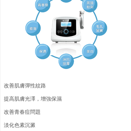
改善肌膚彈性紋路
提高肌膚光澤，增強保濕
改善青春痘問題
淡化色素沉澱