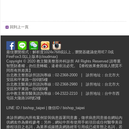
回到上一頁
最佳瀏覽模式：解析度1024x768或以上，瀏覽器建議使用IE7.0或
FireFox3.0以上版本(cloudmax)
Copyright © 2020 教主醫美整形外科診所 All Rights Reserved 請尊重
智慧財產權，勿任意轉載，違者依法必究。【療程效果會因個人體質不
同而有所差異】
台北教主整形診所諮詢專線：02-2368-2000 | 診所地址：台北市大
安區和平東路一段6號5樓
台北教主醫美診所諮詢專線：02-2368-2980 | 診所地址：台北市大
安區和平東路一段6號6樓
台中教主整形醫美諮詢專線：04-2322-2210 | 診所地址：台中市西
屯區大隆路168號2樓
LINE ID / bishop_taipei | 微信ID / bishop_taipei
本診所網站內所有案例皆與病患簽署同意書，徵求病患同意後在網站內
供網友作為療程參考；另外，網站中所有使用手術項目或任何醫學美容
療程項目之名詞，為業界或媒體及網路經常引用或已成常態之名詞，若