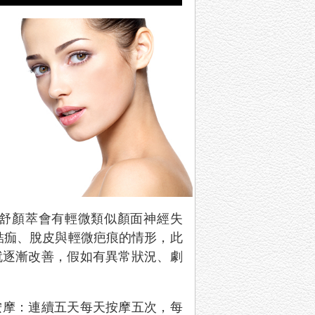
舒顏萃會有輕微類似顏面神經失
結痂、脫皮與輕微疤痕的情形，此
就逐漸改善，假如有異常狀況、劇
按摩：連續五天每天按摩五次，每