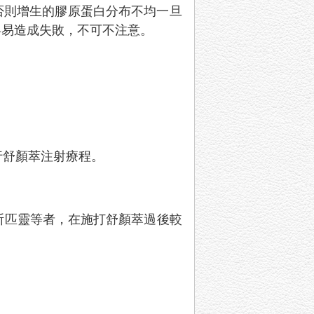
否則增生的膠原蛋白分布不均一旦
容易造成失敗，不可不注意。
行舒顏萃注射療程。
阿斯匹靈等者，在施打舒顏萃過後較