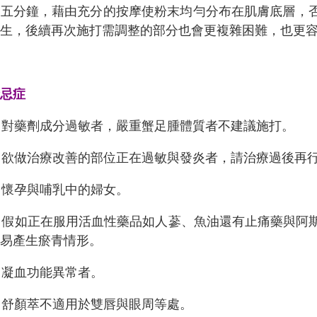
次五分鐘，藉由充分的按摩使粉末均勻分布在肌膚底層，
發生，後續再次施打需調整的部分也會更複雜困難，也更
禁忌症
. 對藥劑成分過敏者，嚴重蟹足腫體質者不建議施打。
. 欲做治療改善的部位正在過敏與發炎者，請治療過後再
. 懷孕與哺乳中的婦女。
. 假如正在服用活血性藥品如人蔘、魚油還有止痛藥與
容易產生瘀青情形。
. 凝血功能異常者。
. 舒顏萃不適用於雙唇與眼周等處。