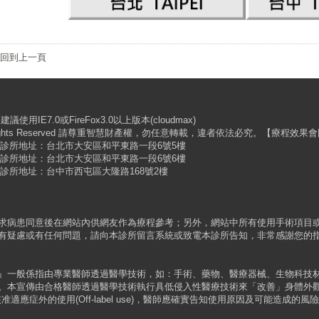
回到上一頁
IE7.0或FireFox3.0以上版本(cloudmax)
 All Rights Reserved 請尊重智慧財產權，勿任意轉載，違者依法必究。【療
 | 診所地址：台北市大安區和平東路一段6號5樓
 | 診所地址：台北市大安區和平東路一段6號6樓
 | 診所地址：台中市西屯區大隆路168號2樓
求病患同意後在網站內供網友作為療程參考；另外，網站中所有使用手術項目
有疑慮或有任何問題，請向本診所留言系統或致電本診所告知，非常感謝您的
』一般係指由專業醫師透過醫學技術，如：手術、藥物、醫療器械、生物科技
本宣傳由合格醫師透過醫學技術執行具低侵入性醫療技術來「改善」身體外觀，依據
單核准適應症外的使用(Off-label use)，醫師應確實告知使用原因及可能造