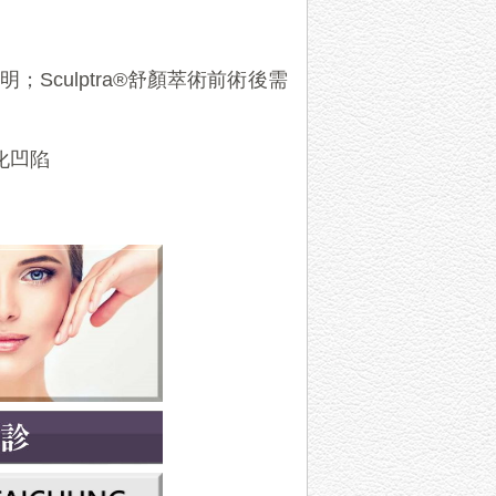
說明
；
Sculptra®舒顏萃術前術後需
老化凹陷