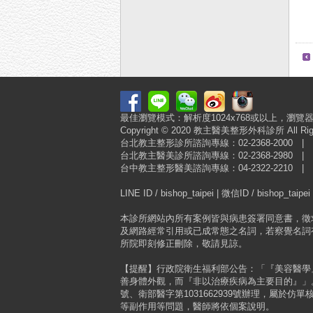
最佳瀏覽模式：解析度1024x768或以上，瀏覽器建議使用
Copyright © 2020 教主醫美整形外科診所
台北教主整形診所諮詢專線：02-2368-2000
台北教主醫美診所諮詢專線：02-2368-2980
台中教主整形醫美諮詢專線：04-2322-2210
LINE ID / bishop_taipei | 微信ID / bishop_taipei
本診所網站內所有案例皆與病患簽署同意書，徵
及網路經常引用或已成常態之名詞，若察覺名詞
所院即刻修正刪除，敬請見諒。
【提醒】行政院衛生福利部公告：「『美容醫學
善身體外觀，而『非以治療疾病為主要目的』」。
號、衛部醫字第1031662939號辦理，屬於仿
等副作用等問題，醫師將依個案說明。