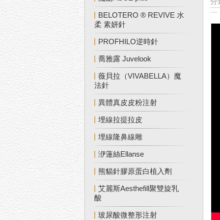
分
BELOTERO ® REVIVE 水
柔 素妍針
PROFHILO逆時針
喬雅露 Juvelook
薇貝拉（VIVABELLA）魔
法針
異體真皮皮粉注射
埋線拉提拉皮
埋線隆鼻線雕
洢蓮絲Ellanse
熊貓針膠原蛋白植入劑
艾麗斯Aesthefill聚雙旋乳
酸
玻尿酸微整形注射