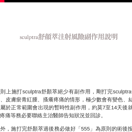
原則上施打
sculptra
舒顏萃絕少有副作用，剛打完
sculptra
調、皮膚瘀青紅腫、搔癢疼痛的情形，極少數會有變色、
皆屬於正常範圍會出現的暫時性副作用，約莫
7
至
14
天後
烈疼痛等務必要聯絡主治醫師告知狀況並回診。
另外，施打完舒顏萃過後務必做好「
555
」為原則的術後