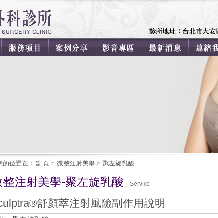
您的位置在：
首 頁
>
微整注射美學
>
聚左旋乳酸
微整注射美學-聚左旋乳酸
Service
culptra®舒顏萃注射風險副作用說明