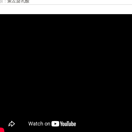
類：
聚左旋乳酸