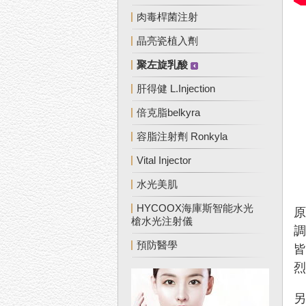
肉毒桿菌注射
晶亮瓷植入劑
聚左旋乳酸
肝得健 L.Injection
倍克脂belkyra
容脂注射劑 Ronkyla
Vital Injector
水光美肌
HYCOOX海庫斯智能水光
槍水光注射儀
預防醫學