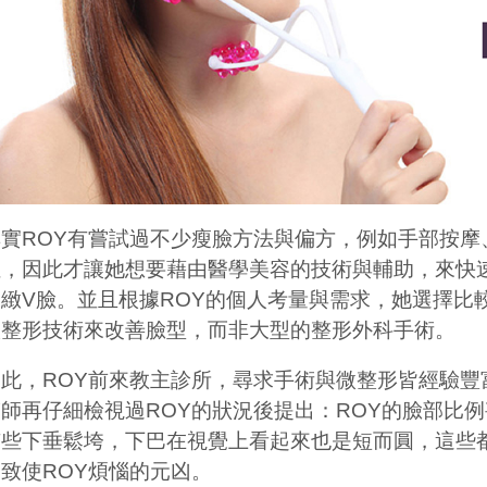
其實
ROY
有嘗試過不少瘦臉方法與偏方，例如手部按摩
佳，因此才讓她想要藉由醫學美容的技術與輔助，來快
緊緻
V
臉。並且根據
ROY
的個人考量與需求，她選擇比
微整形技術來改善臉型，而非大型的整形外科手術。
因此，
ROY
前來教主診所，尋求手術與微整形皆經驗豐
醫師再仔細檢視過
ROY
的狀況後提出：
ROY
的臉部比例
有些下垂鬆垮，下巴在視覺上看起來也是短而圓，這些
是致使
ROY
煩惱的元凶。