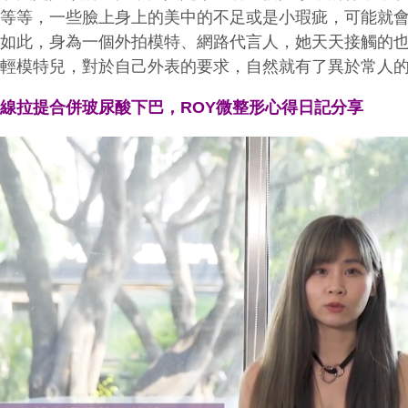
務等等，一些臉上身上的美中的不足或是小瑕疵，可能就
是如此，身為一個外拍模特、網路代言人，她天天接觸的
年輕模特兒，對於自己外表的要求，自然就有了異於常人
埋線拉提合併玻尿酸下巴，
ROY
微整形心得日記分享