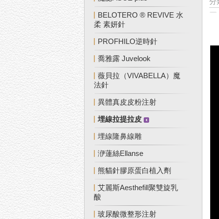
分
BELOTERO ® REVIVE 水
柔 素妍針
PROFHILO逆時針
喬雅露 Juvelook
薇貝拉（VIVABELLA）魔
法針
異體真皮皮粉注射
埋線拉提拉皮
埋線隆鼻線雕
洢蓮絲Ellanse
熊貓針膠原蛋白植入劑
艾麗斯Aesthefill聚雙旋乳
酸
玻尿酸微整形注射