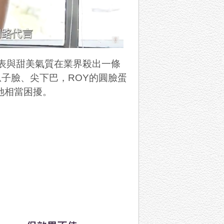
表與甜美氣質在業界殺出一條
瓜子臉、尖下巴，
ROY
的圓臉蛋
她相當困擾。