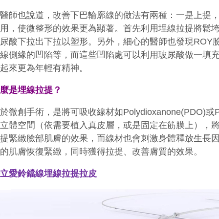
而醫師也說道，改善下巴輪廓線的做法有兩種：一是上提
使用，使微整形的效果更為顯著。首先利用埋線拉提將鬆
玻尿酸下拉出下拉以塑形。另外，細心的醫師也發現
ROY
巴線側緣的凹陷等，而這些凹陷處可以利用玻尿酸做一填
看起來更為年輕有精神。
什麼是埋線拉提？
屬於微創手術，是將可吸收線材如
Polydioxanone(PDO)
或
的立體空間（依需要植入真皮層，或是固定在筋膜上），
拉提緊緻臉部肌膚的效果，而線材也會刺激身體釋放生長
弛的肌膚恢復緊緻，同時獲得拉提、改善膚質的效果。
詩立愛鈴鐺線埋線拉提拉皮