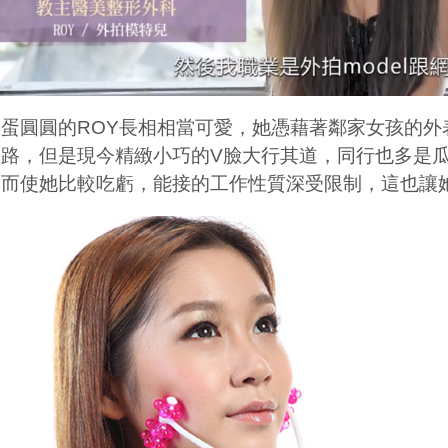
臉蛋圓圓的
ROY
長相相當可愛，她憑藉著鄰家女孩的外
血路，但是現今精緻小巧的
V
臉大行其道，同行也多是
反而使她比較吃虧，能接的工作性質深受限制，這也讓