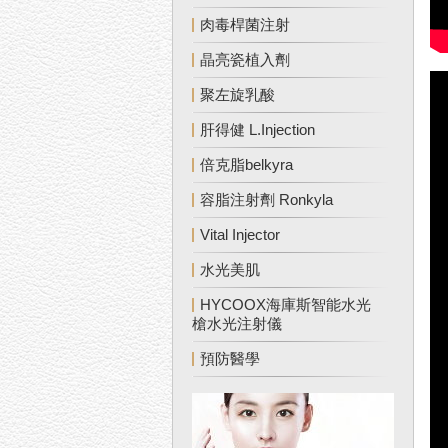
肉毒桿菌注射
晶亮瓷植入劑
聚左旋乳酸
肝得健 L.Injection
倍克脂belkyra
容脂注射劑 Ronkyla
Vital Injector
水光美肌
HYCOOX海庫斯智能水光
槍水光注射儀
預防醫學