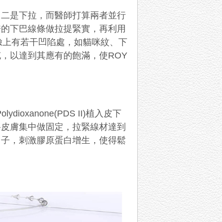
，二是下拉，而醫師打算兩者並行
垮的下巴線條做拉提緊實，再利用
臉上有若干凹陷處，如貓咪紋、下
充，以達到其應有的飽滿，使
ROY
Polydioxanone(PDS II)
植入皮下
將皮膚集中做固定，拉緊線材達到
因子，刺激膠原蛋白增生，使得鬆