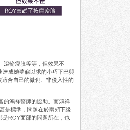
、滾輪瘦臉等等，但效果不
速達成她夢寐以求的小巧下巴與
較適合自己的微創、非侵入性的
富的鴻祥醫師的協助。而鴻祥
甚是標準，問題在於兩頰下緣
都是
ROY
面部的問題所在，也