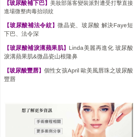
玻尿酸補下巴
【
】
美妝部落客變裝派對遭受打擊直接
進場微整肉毒抬頭紋
玻尿酸補法令紋
微晶瓷、玻尿酸 解決Faye
短
【
】
下巴、法令深
玻尿酸補淚溝蘋果肌
Linda美麗再進化 玻尿酸
【
】
淚溝蘋果肌&微晶瓷山根隆鼻
玻尿酸豐唇
個性女孩April 歐美風唇珠之玻尿酸
【
】
豐唇