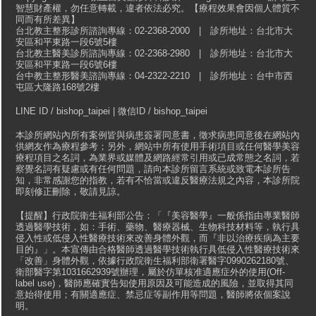
智慧財產權，勿任意轉載，違者依法必究。【療程效果會因個人體質不
同而有所差異】
台北教主整形診所諮詢專線：02-2368-2000 | 診所地址：台北市大
安區和平東路一段6號5樓
台北教主醫美診所諮詢專線：02-2368-2980 | 診所地址：台北市大
安區和平東路一段6號6樓
台中教主整形醫美諮詢專線：04-2322-2210 | 診所地址：台中市西
屯區大隆路168號2樓
LINE ID / bishop_taipei | 微信ID / bishop_taipei
本診所網站內所有案例皆與病患簽署同意書，徵求病患同意後在網站內
供網友作為療程參考；另外，網站中所有使用手術項目或任何醫學美容
療程項目之名詞，為業界或媒體及網路經常引用或已成常態之名詞，若
察覺名詞有疑慮或有任何問題，請向本診所留言系統或致電本診所告
知，非常感謝您的指教，若有不恰當或違反醫療法規之內容，本診所院
即刻修正刪除，敬請見諒。
【提醒】行政院衛生福利部公告：「『美容醫學』一般係指由專業醫師
透過醫學技術，如：手術、藥物、醫療器械、生物科技材料等，執行具
侵入性或低侵入性醫療技術來改善身體外觀，而『非以治療疾病為主要
目的』」。本宣傳由合格醫師透過醫學技術執行具低侵入性醫療技術來
「改善」身體外觀，依據行政院衛生福利部衛署醫字0990262180號、
衛部醫字第1031662939號辦理，屬於仿單核准適應症外的使用(Off-
label use)，醫師應確實告知使用原因及可能造成的風險，並取得其同
意始得使用；有關適應症、禁忌症等副作用等問題，醫師將依個案說
明。