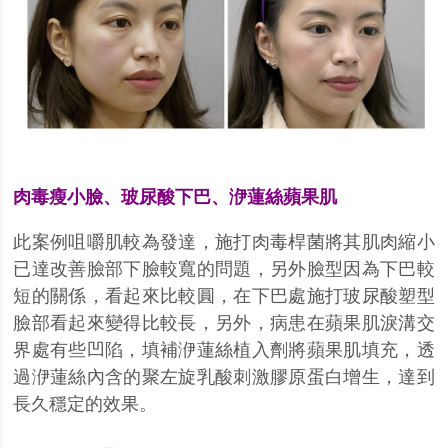
肉毒瘦小臉、玻尿酸下巴、洢蓮絲蘋果肌
此案例咀嚼肌較為發達，施打肉毒桿菌將其肌肉縮小
已達改善臉部下臉較寬的問題，另外臉型因為下巴較
短的關係，看起來比較圓，在下巴處施打玻尿酸塑型
臉部看起來變得比較長，另外，病患在蘋果肌淚溝交
界處有些凹陷，填補洢蓮絲植入劑將蘋果肌填充，透
過洢蓮絲內含的聚左旋乳酸刺激膠原蛋白增生，達到
長久穩定的效果。