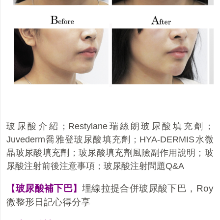
玻尿酸介紹
；
Restylane瑞絲朗玻尿酸填充劑
；
Juvederm喬雅登玻尿酸填充劑
；
HYA-DERMIS水微
晶玻尿酸填充劑
；
玻尿酸填充劑風險副作用說明
；
玻
尿酸注射前後注意事項
；
玻尿酸注射問題Q&A
玻尿酸補下巴
埋線拉提合併玻尿酸下巴，Roy
【
】
微整形日記心得分享