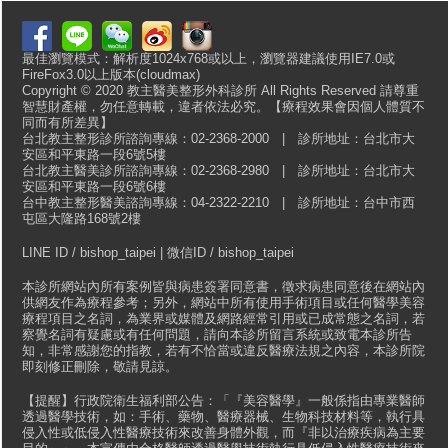
最佳瀏覽模式：解析度1024x768或以上，瀏覽器建議使用IE7.0或
FireFox3.0以上版本(cloudmax)
Copyright © 2020 教主醫美整形外科診所 All Rights Reserved 請尊重
智慧財產權，勿任意轉載，違者依法必究。【療程效果會因個人體質不
同而有所差異】
台北教主整形診所諮詢專線：02-2368-2000 | 診所地址：台北市大
安區和平東路一段6號5樓
台北教主醫美診所諮詢專線：02-2368-2980 | 診所地址：台北市大
安區和平東路一段6號6樓
台中教主整形醫美諮詢專線：04-2322-2210 | 診所地址：台中市西
屯區大隆路168號2樓
LINE ID / bishop_taipei | 微信ID / bishop_taipei
本診所網站內所有案例皆與病患簽署同意書，徵求病患同意後在網站內
供網友作為療程參考；另外，網站中所有使用手術項目或任何醫學美容
療程項目之名詞，為業界或媒體及網路經常引用或已成常態之名詞，若
察覺名詞有疑慮或有任何問題，請向本診所留言系統或致電本診所告
知，非常感謝您的指教，若有不恰當或違反醫療法規之內容，本診所院
即刻修正刪除，敬請見諒。
【提醒】行政院衛生福利部公告：「『美容醫學』一般係指由專業醫師
透過醫學技術，如：手術、藥物、醫療器械、生物科技材料等，執行具
侵入性或低侵入性醫療技術來改善身體外觀，而『非以治療疾病為主要