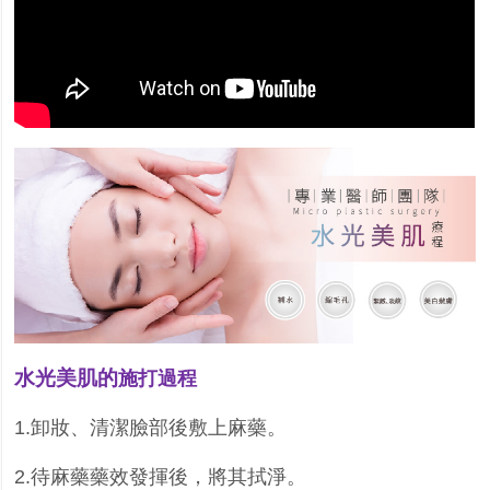
水光美肌的
施打過程
1.
卸妝、清潔臉部後敷上麻藥。
2.
待麻藥藥效發揮後，將其拭淨。