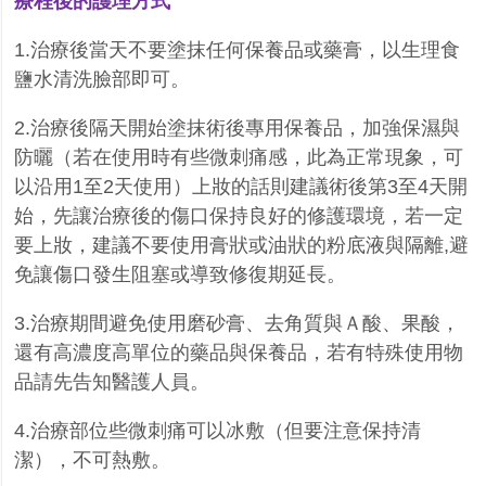
療程後的護理方式
1.
治療後當天不要塗抹任何保養品或藥膏，以生理食
鹽水清洗臉部即可。
2.
治療後隔天開始塗抹術後專用保養品，加強保濕與
防曬（若在使用時有些微刺痛感，此為正常現象，可
以沿用
1
至
2
天使用）上妝的話則建議術後第
3
至
4
天開
始，先讓治療後的傷口保持良好的修護環境，若一定
要上妝，建議不要使用膏狀或油狀的粉底液與隔離
,
避
免讓傷口發生阻塞或導致修復期延長。
3.
治療期間避免使用磨砂膏、去角質與Ａ酸、果酸，
還有高濃度高單位的藥品與保養品，若有特殊使用物
品請先告知醫護人員。
4.
治療部位些微刺痛可以冰敷（但要注意保持清
潔），不可熱敷。