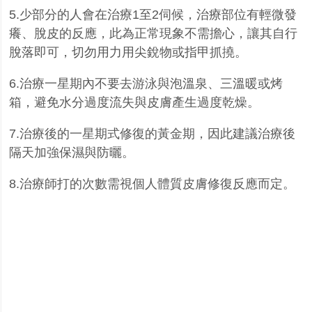
5.
少部分的人會在治療
1
至
2
伺候，治療部位有輕微發
癢、脫皮的反應，此為正常現象不需擔心，讓其自行
脫落即可，切勿用力用尖銳物或指甲抓撓。
6.
治療一星期內不要去游泳與泡溫泉、三溫暖或烤
箱，避免水分過度流失與皮膚產生過度乾燥。
7.
治療後的一星期式修復的黃金期，因此建議治療後
隔天加強保濕與防曬。
8.
治療師打的次數需視個人體質皮膚修復反應而定。