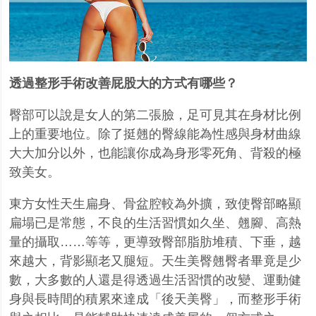
透過整形手術改善屁股大的方式有哪些？
臀部可以說是女人的第二張臉，足可見其在身材比例
上的重要地位。除了挺翹的臀線能為性感與身材曲線
大大加分以外，也能讓你成為身形零死角、背殺的極
致美女。
東方女性天生扁身、骨盆腔較為外擴，致使臀部略顯
扁塌已是常態，不良的生活習慣如久坐、翹腳、高熱
量的攝取……等等，更導致臀部脂肪堆積、下垂，越
來越大，背影顯老又腿短。天生美臀翹臀者畢竟是少
數，大多數的人還是得透過生活習慣的改變、運動健
身與長時間的積累來達成「後天美臀」，而整形手術