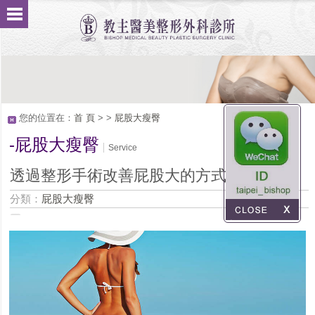
您的位置在：
首 頁
>
>
屁股大瘦臀
-屁股大瘦臀
Service
透過整形手術改善屁股大的方式有哪些？
分類：
屁股大瘦臀