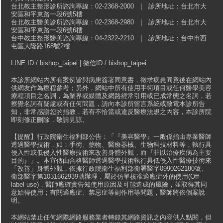
台北教主整形診所諮詢專線：02-2368-2000 | 診所地址：台北市大
安區和平東路一段6號5樓
台北教主醫美診所諮詢專線：02-2368-2980 | 診所地址：台北市大
安區和平東路一段6號6樓
台中教主整形醫美諮詢專線：04-2322-2210 | 診所地址：台中市西
屯區大隆路168號2樓
LINE ID / bishop_taipei | 微信ID / bishop_taipei
本診所網站內所有案例皆與病患簽署同意書，徵求病患同意後在網站內
供網友作為療程參考；另外，網站中所有使用手術項目或任何醫學美容
療程項目之名詞，為業界或媒體及網路經常引用或已成常態之名詞，若
察覺名詞有疑慮或有任何問題，請向本診所留言系統或致電本診所告
知，非常感謝您的指教，若有不恰當或違反醫療法規之內容，本診所院
即刻修正刪除，敬請見諒。
【提醒】行政院衛生福利部公告：「『美容醫學』一般係指由專業醫師
透過醫學技術，如：手術、藥物、醫療器械、生物科技材料等，執行具
侵入性或低侵入性醫療技術來改善身體外觀，而『非以治療疾病為主要
目的』」。本宣傳由合格醫師透過醫學技術執行具低侵入性醫療技術來
「改善」身體外觀，依據行政院衛生福利部衛署醫字0990262180號、
衛部醫字第1031662939號辦理，屬於仿單核准適應症外的使用(Off-
label use)，醫師應確實告知使用原因及可能造成的風險，並取得其同
意始得使用；有關適應症、禁忌症等副作用等問題，醫師將依個案說
明。
本網站禁止任何網際網路服務業者轉錄其網路資訊之內容供人點閱，但