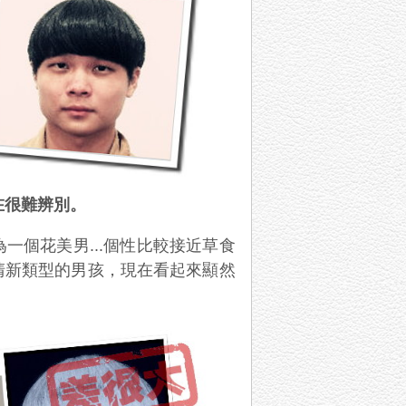
在很難辨別。
為一個花美男
...
個性比較接近草食
清新類型的男孩，現在看起來顯然