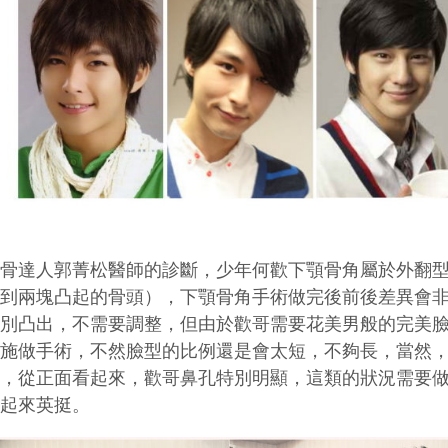
削骨達人郭菁松醫師的診斷，少年何歡下顎骨角屬於外翻
看到兩塊凸起的骨頭），下顎骨角手術做完後前後差異會
特別凸出，不需要調整，但由於歡哥需要花美男般的完美
起施做手術，不然臉型的比例還是會太短，不夠長，當然
的，從正面看起來，歡哥鼻孔特別明顯，這類的狀況需要
看起來英挺。