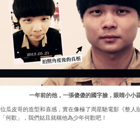
一年前的他，一張傻傻的國字臉，眼睛小小
這位瓜皮哥的造型和喜感，實在像極了周星馳電影《整人
二「何歡」，我們姑且就稱他為少年何歡吧！