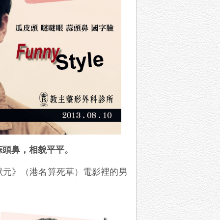
蒜頭鼻，相貌平平。
狀元》（港名算死草）電影裡的男