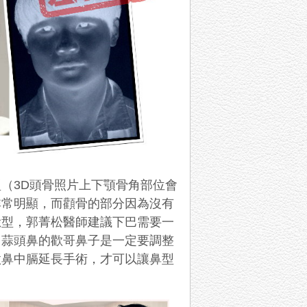
型（
3D
頭骨照片上下顎骨角部位會
非常明顯，而顴骨的部分因為沒有
臉型，郭菁松醫師建議下巴需要一
，蒜頭鼻的歡哥鼻子是一定要調整
做鼻中膈延長手術，才可以讓鼻型