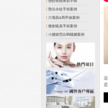
墊顴骨蘋果肌手術
墊法令紋手術案例
六塊肌&馬甲線案例
微創狐臭手術案例
小腰姬芭比螞蟻腰案例