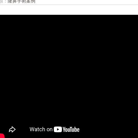
類：
隆鼻手術案例