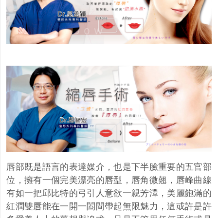
唇部既是語言的表達媒介，也是下半臉重要的五官部
位，擁有一個完美漂亮的唇型，唇角微翹，唇峰曲線
有如一把邱比特的弓引人意欲一親芳澤，美麗飽滿的
紅潤雙唇能在一開一闔間帶起無限魅力，這或許是許