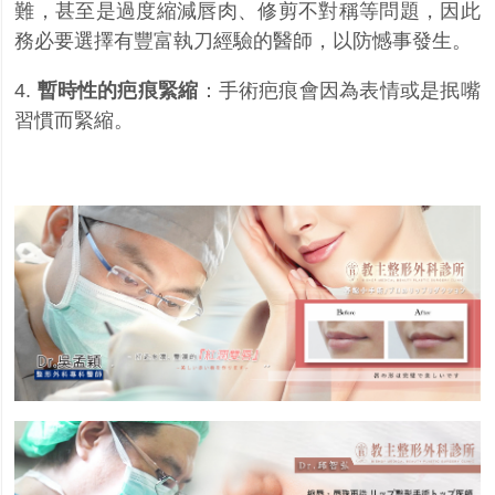
難，甚至是過度縮減唇肉、修剪不對稱等問題，因此
務必要選擇有豐富執刀經驗的醫師，以防憾事發生。
4.
暫時性的疤痕緊縮
：手術疤痕會因為表情或是抿嘴
習慣而緊縮。