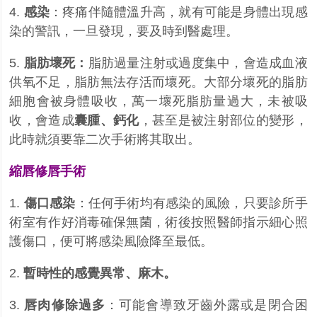
4.
感染
：疼痛伴隨體溫升高，就有可能是身體出現感
染的警訊，一旦發現，要及時到醫處理。
5.
脂肪壞死：
脂肪過量注射或過度集中，會造成血液
供氧不足，脂肪無法存活而壞死。大部分壞死的脂肪
細胞會被身體吸收，萬一壞死脂肪量過大，未被吸
收，會造成
囊腫、鈣化
，甚至是被注射部位的變形，
此時就須要靠二次手術將其取出。
縮唇修唇手術
1.
傷口感染
：任何手術均有感染的風險，只要診所手
術室有作好消毒確保無菌，術後按照醫師指示細心照
護傷口，便可將感染風險降至最低。
2.
暫時性的感覺異常、麻木。
3.
唇肉修除過多
：可能會導致牙齒外露或是閉合困