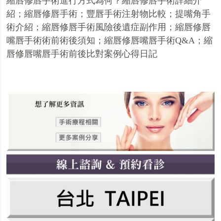
縮唇修唇手術進行方式為何？縮唇修唇手術詳細介
紹
；
縮唇修唇手術
；
豐唇手術注射物比較
；
提嘴角手
術介紹
；
縮唇修唇手術風險後遺症副作用
；
縮唇修唇
嘴唇手術術前術後須知
；
縮唇修唇嘴唇手術Q&A
；
縮
唇修唇嘴唇手術前後比對案例心得日記