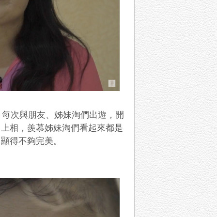
：每次與朋友、姊妹淘們出遊，開
己上相，羨慕姊妹淘們看起來都是
，顯得不夠完美。