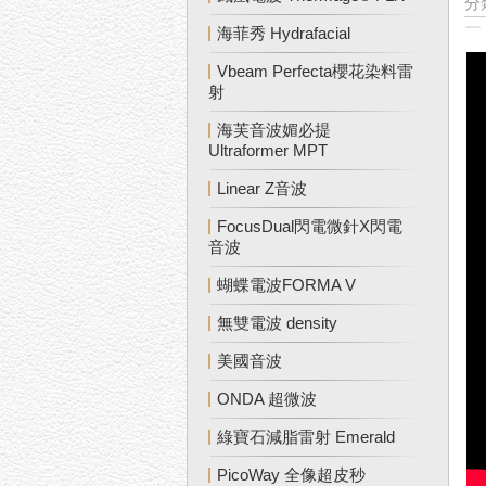
分
海菲秀 Hydrafacial
Vbeam Perfecta櫻花染料雷
射
海芙音波媚必提
Ultraformer MPT
Linear Z音波
FocusDual閃電微針X閃電
音波
蝴蝶電波FORMA V
無雙電波 density
美國音波
ONDA 超微波
綠寶石減脂雷射 Emerald
PicoWay 全像超皮秒