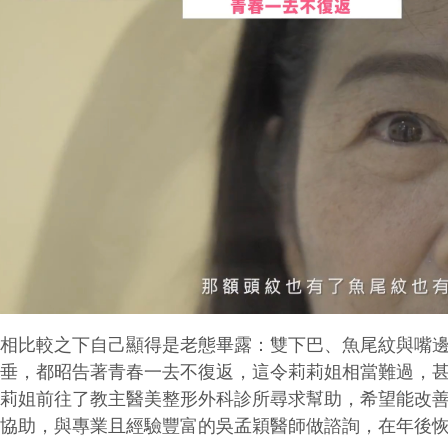
兩相比較之下自己顯得是老態畢露：雙下巴、魚尾紋與嘴
下垂，都昭告著青春一去不復返，這令莉莉姐相當難過，
莉莉姐前往了教主醫美整形外科診所尋求幫助，希望能改
的協助，與專業且經驗豐富的吳孟穎醫師做諮詢，在年後