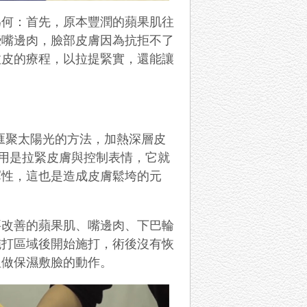
為何：首先，原本豐潤的蘋果肌往
些嘴邊肉，臉部皮膚因為抗拒不了
拉皮的療程，以拉提緊實，還能讓
匯聚太陽光的方法，加熱深層皮
用是拉緊皮膚與控制表情，它就
彈性，這也是造成皮膚鬆垮的元
要改善的蘋果肌、嘴邊肉、下巴輪
施打區域後開始施打，術後沒有恢
姐做保濕敷臉的動作。