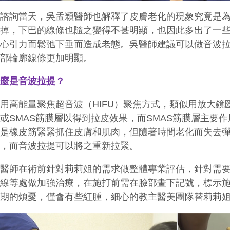
在諮詢當天，吳孟穎醫師也解釋了皮膚老化的現象究竟是
下掉，下巴的線條也隨之變得不甚明顯，也因此多出了一
地心引力而鬆弛下垂而造成老態。吳醫師建議可以做音波
臉部輪廓線條更加明顯。
什麼是音波拉提？
採用高能量聚焦超音波（
HIFU
）聚焦方式，類似用放大鏡
膚或
SMAS
筋膜層以得到拉皮效果，而
SMAS
筋膜層主要作
像是橡皮筋緊緊抓住皮膚和肌肉，但隨著時間老化而失去
凶，而音波拉提可以將之重新拉緊。
吳醫師在術前針對莉莉姐的需求做整體專業評估，針對需
廓線等處做加強治療，在施打前需在臉部畫下記號，標示
復期的煩憂，僅會有些紅腫，細心的教主醫美團隊替莉莉