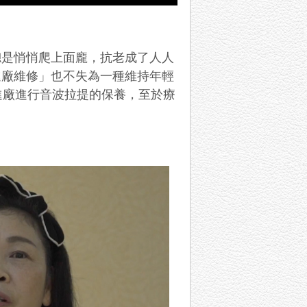
總是悄悄爬上面龐，抗老成了人人
進廠維修」也不失為一種維持年輕
進廠進行音波拉提的保養，至於療