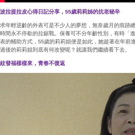
音波拉提拉皮心得日記分享，
55
歲莉莉姊的抗老秘辛
追求年輕逆齡的外表可是不少人的夢想，無奈歲月的痕跡
與時間永不停歇的拉鋸戰。保養可不分年齡性別，有時「
外表的輔助方式，
55
歲的莉莉姐便是如此，她趁著在年前
程過後的莉莉姐到底有何改變呢？就讓我們繼續看下去。
皺紋發福樣樣來，青春不復返