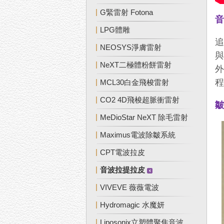
G緊雷射 Fotona
LPG體雕
NEOSYS淨膚雷射
NeXT二極體粉餅雷射
MCL30白金飛梭雷射
CO2 4D飛梭超脈衝雷射
MeDioStar NeXT 除毛雷射
Maximus電波除皺系統
CPT電波拉皮
音波拉提拉皮
VIVEVE 薇薇電波
Hydromagic 水魔妍
Liposonix立塑體聚焦音波