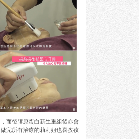
受，而後膠原蛋白新生重組後亦會
。做完所有治療的莉莉姐也喜孜孜