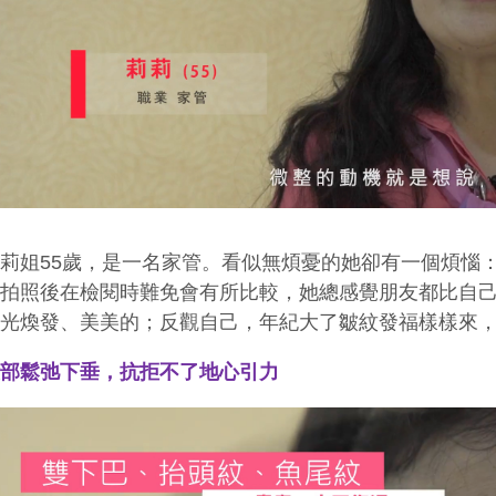
莉莉姐
55
歲，是一名家管。看似無煩憂的她卻有一個煩惱
心拍照後在檢閱時難免會有所比較，她總感覺朋友都比自
容光煥發、美美的；反觀自己，年紀大了皺紋發福樣樣來
臉部鬆弛下垂，抗拒不了地心引力