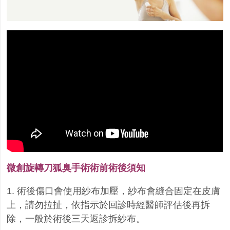
微創旋轉刀狐臭手術術前術後須知
1. 術後傷口會使用紗布加壓，紗布會縫合固定在皮膚
上，請勿拉扯，依指示於回診時經醫師評估後再拆
除，一般於術後三天返診拆紗布。