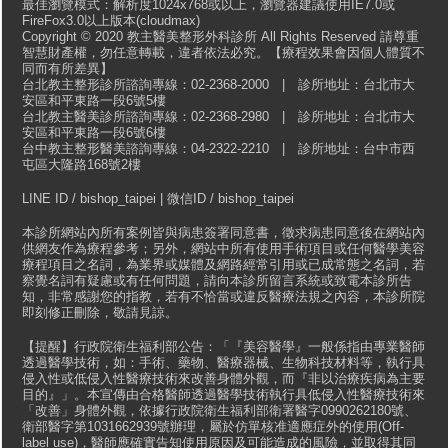
最佳瀏覽模式：解析度1024x768或以上，瀏覽器建議使用IE7.0或
FireFox3.0以上版本(cloudmax)
Copyright © 2020 教主醫美整形外科診所 All Rights Reserved 請尊重
智慧財產權，勿任意轉載，違者依法必究。【療程效果會因個人體質不
同而有所差異】
台北教主整形診所諮詢專線：02-2368-2000 | 診所地址：台北市大
安區和平東路一段6號5樓
台北教主醫美診所諮詢專線：02-2368-2980 | 診所地址：台北市大
安區和平東路一段6號6樓
台中教主整形醫美諮詢專線：04-2322-2210 | 診所地址：台中市西
屯區大隆路168號2樓
LINE ID / bishop_taipei | 微信ID / bishop_taipei
本診所網站內所有案例皆與病患簽署同意書，徵求病患同意後在網站內
供網友作為療程參考；另外，網站中所有使用手術項目或任何醫學美容
療程項目之名詞，為業界或媒體及網路經常引用或已成常態之名詞，若
察覺名詞有疑慮或有任何問題，請向本診所留言系統或致電本診所告
知，非常感謝您的指教，若有不恰當或違反醫療法規之內容，本診所院
即刻修正刪除，敬請見諒。
【提醒】行政院衛生福利部公告：「『美容醫學』一般係指由專業醫師
透過醫學技術，如：手術、藥物、醫療器械、生物科技材料等，執行具
侵入性或低侵入性醫療技術來改善身體外觀，而『非以治療疾病為主要
目的』」。本宣傳由合格醫師透過醫學技術執行具低侵入性醫療技術來
「改善」身體外觀，依據行政院衛生福利部衛署醫字0990262180號、
衛部醫字第1031662939號辦理，屬於仿單核准適應症外的使用(Off-
label use)，醫師應確實告知使用原因及可能造成的風險，並取得其同