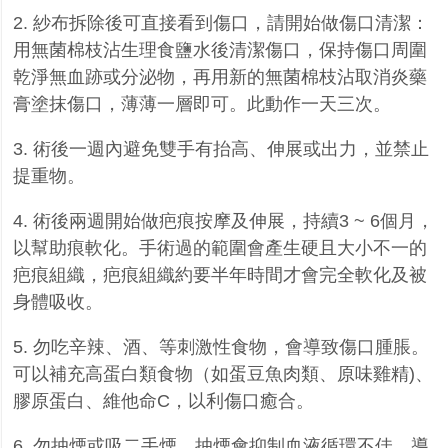
2. 紗布拆除後可直接看到傷口，請開始做傷口清潔：
用無菌棉枝沾生理食鹽水後清潔傷口，保持傷口周圍
乾淨無血跡或分泌物，再用新的無菌棉枝沾取消炎藥
膏塗抹傷口，薄薄一層即可。此動作一天三次。
3. 術後一週內避免雙手有抬高、伸展或出力，並禁止
提重物。
4. 術後兩週開始做疤痕按摩及伸展，持續3 ~ 6個月，
以幫助痕軟化。手術過的範圍會產生硬且大小不一的
疤痕組織，疤痕組織約要半年時間才會完全軟化及被
身體吸收。
5. 勿吃辛辣、酒、等刺激性食物，會導致傷口腫脹。
可以補充高蛋白類食物（如蛋豆魚肉類、原味雞精)、
膠原蛋白、維他命C，以利傷口癒合。
6. 勿抽煙或吸二手煙，抽煙會抑制血液循環不佳，導