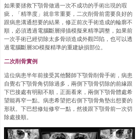
如果要拯救下顎骨做過一次不成功的手術出現的瑕
疵，「精準度」就非常重要，二次削骨前需要良好的
跟病患溝通想要的結果，修正前次手術造成的輪廓不
順，必須透過電腦斷層掃描模擬來精準調整，如果前
一次手術已經切除太多骨頭造成外觀凹陷，也可以透
過電腦斷層3D模擬精準的重建缺損部位。
二次削骨實例
這位病患半年前接受其他醫師下顎骨削骨手術，病患
自覺右下顎骨角切除過多，兩側下顎骨切除的前緣跟
下巴接處有明顯不順，正面看來，兩側下顎骨體處希
望能再窄一點。病患希望把右側下顎骨角墊出想要的
形狀。下巴想修短修窄一點，然後跟下顎骨前一次切
除處接順。