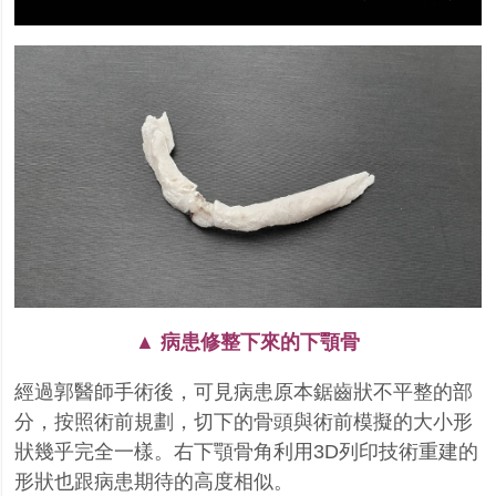
▲ 病患修整下來的下顎骨
經過郭醫師手術後，可見病患原本鋸齒狀不平整的部
分，按照術前規劃，切下的骨頭與術前模擬的大小形
狀幾乎完全一樣。右下顎骨角利用3D列印技術重建的
形狀也跟病患期待的高度相似。