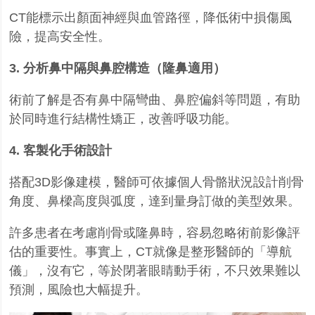
CT
能標示出顏面神經與血管路徑，降低術中損傷風
險，提高安全性。
3.
分析鼻中隔與鼻腔構造（隆鼻適用）
術前了解是否有鼻中隔彎曲、鼻腔偏斜等問題，有助
於同時進行結構性矯正，改善呼吸功能。
4.
客製化手術設計
搭配
3D
影像建模，醫師可依據個人骨骼狀況設計削骨
角度、鼻樑高度與弧度，達到量身訂做的美型效果。
許多患者在考慮削骨或隆鼻時，容易忽略術前影像評
估的重要性。事實上，
CT
就像是整形醫師的「導航
儀」，沒有它，等於閉著眼睛動手術，不只效果難以
預測，風險也大幅提升。