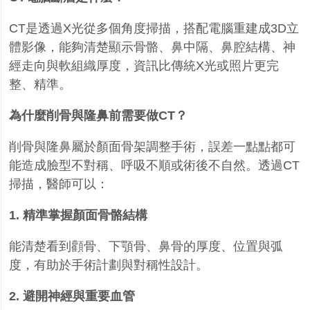
CT
是透過
X
光從多個角度掃描，搭配電腦重建成
3D
立
體影像，能夠清楚顯示骨骼、鼻中隔、鼻腔結構、神
經走向與軟組織厚度，資訊比傳統
X
光或照片更完
整、精準。
為什麼削骨與隆鼻前需要做
CT
？
削骨與隆鼻屬於顏面骨架調整手術，誤差一點點都可
能造成臉型不對稱、呼吸不順或術後不自然。透過
CT
掃描，醫師可以：
1.
精準掌握顏面骨骼結構
能清楚看到顴骨、下顎骨、鼻骨的厚度、位置與弧
度，有助於手術計劃與對稱性設計。
2.
避開神經與重要血管