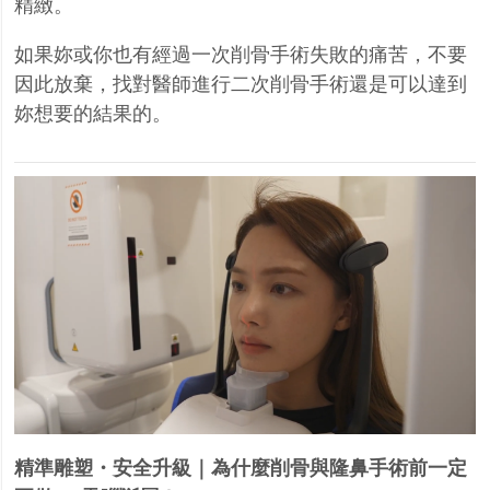
精緻。
如果妳或你也有經過一次削骨手術失敗的痛苦，不要
因此放棄，找對醫師進行二次削骨手術還是可以達到
妳想要的結果的。
精準雕塑・安全升級｜為什麼削骨與隆鼻手術前一定