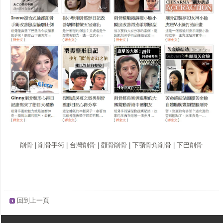
削骨
|
削骨手術
|
台灣削骨
|
顴骨削骨
|
下顎骨角削骨
|
下巴削骨
回到上一頁