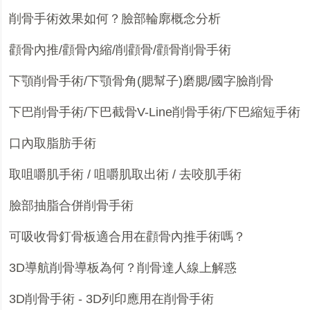
削骨手術效果如何？臉部輪廓概念分析
顴骨內推
/
顴骨內縮
/
削顴骨
/
顴骨削骨手術
下顎削骨手術
/
下顎骨角
(
腮幫子
)
磨腮
/
國字臉削骨
下巴削骨手術
/
下巴截骨
V-Line
削骨手術
/
下巴縮短手術
口內取脂肪手術
取咀嚼肌手術
/
咀嚼肌取出術
/
去咬肌手術
臉部抽脂合併削骨手術
可吸收骨釘骨板適合用在顴骨內推手術嗎？
3D
導航削骨導板為何？削骨達人線上解惑
3D
削骨手術
- 3D
列印應用在削骨手術