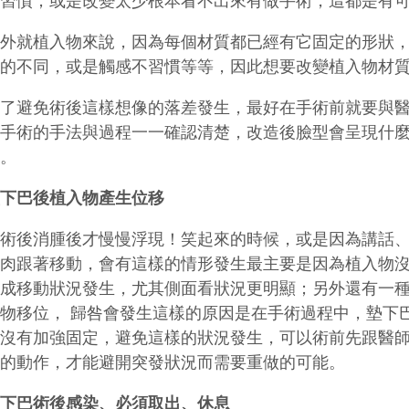
不習慣；或是改變太少根本看不出來有做手術，這都是有
另外就植入物來說，因為每個材質都已經有它固定的形狀
期的不同，或是觸感不習慣等等，因此想要改變植入物材
為了避免術後這樣想像的落差發生，最好在手術前就要與
師手術的手法與過程一一確認清楚，改造後臉型會呈現什
差。
墊下巴後植入物產生位移
在術後消腫後才慢慢浮現！笑起來的時候，或是因為講話
肌肉跟著移動，會有這樣的情形發生最主要是因為植入物
造成移動狀況發生，尤其側面看狀況更明顯；另外還有一
入物移位， 歸咎會發生這樣的原因是在手術過程中，墊下
是沒有加強固定，避免這樣的狀況發生，可以術前先跟醫
樣的動作，才能避開突發狀況而需要重做的可能。
墊下巴術後感染、必須取出、休息