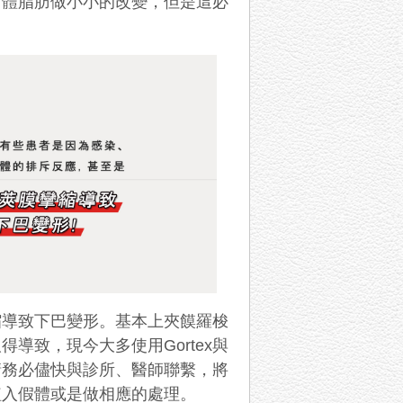
自體脂肪做小小的改變，但是這必
縮導致下巴變形。基本上夾饃羅梭
導致，現今大多使用Gortex與
請務必儘快與診所、醫師聯繫，將
植入假體或是做相應的處理。