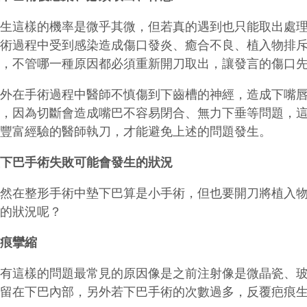
發生這樣的機率是微乎其微，但若真的遇到也只能取出處
手術過程中受到感染造成傷口發炎、癒合不良、植入物排
成，不管哪一種原因都必須重新開刀取出，讓發言的傷口
另外在手術過程中醫師不慎傷到下齒槽的神經，造成下嘴
肌，因為切斷會造成嘴巴不容易閉合、無力下垂等問題，
有豐富經驗的醫師執刀，才能避免上述的問題發生。
墊下巴手術失敗可能會發生的狀況
雖然在整形手術中墊下巴算是小手術，但也要開刀將植入
樣的狀況呢？
疤痕攣縮
會有這樣的問題最常見的原因像是之前注射像是微晶瓷、
殘留在下巴內部，另外若下巴手術的次數過多，反覆疤痕