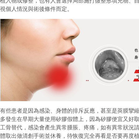
換植入
物或修整，也有人會選擇局部施打微整形填充物、
須視個人情況
與術後條件而定。
也有些患者是因為感染、身體的排斥反應，甚至是莢膜攣
大多發
生在早期大量使用矽膠假體上，因為矽膠便宜又好取得
人工骨替代，
感染會產生異常腫脹、疼痛，如有異常狀況
假體取出做清創手術
並休養，待恢復完全再看是否要再度