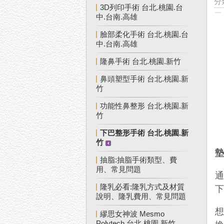
分
3D列印手術 台北.桃園.台
中.台南.高雄
臉部柔化手術 台北.桃園.台
中.台南.高雄
隆鼻手術 台北.桃園.新竹
鼻頭塑型手術 台北.桃園.新
竹
功能性鼻整形 台北.桃園.新
竹
下巴整形手術 台北.桃園.新
竹
抽脂:抽脂手術類型、費
用、常見問題
隆乳必看:隆乳方式及材質
說明、隆乳費用、常見問題
繆思女神波 Mesmo
Polytech 台北.桃園.新竹