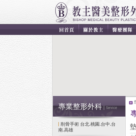
專業整形外科
Service
削骨手術 台北.桃園.台中.台
南.高雄