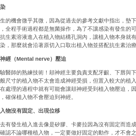
感染
生的機會微乎其微，因為從過去的參考文獻中指出，墊下巴手
間，全程手術過程都是無菌操作，為了不讓感染有發生的
上抗生素溶液進入在植入物結構孔洞內，讓植入物本身就
感染，那麼就會沿著原切入口取出植入物並搭配抗生素治
神經（Mental nerve）壓迫
考驗醫師的熟練技術！頦神經主要負責支配牙齦、下唇與
一般尺寸的植入物不太會造成神經受損，但置入較大的植
那在處理的過程中就有可能會讓頦神經受到植入物壓迫，
定，確保植入物不會壓迫到神經。
植入物沒有固定、出現位移
過去有發生植入進去像是矽膠、卡麥拉因為沒有固定而造
師確認不論哪種植入物，一定要做好固定的動作，才不會