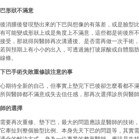
下巴形狀不滿意
術後消腫後發現墊出來的下巴與想像的有落差，或是臉型
後有可能變成形狀上或是角度上不滿意，這些都是術後所
法接受，那就得與醫師再次溝通後、是否需再做一次手術
倘若與預期上有小小的出入，可透過施打玻尿酸或自體脂
巴線條。
墊下巴手術失敗重修該注意的事
滿心期待全新的自己，但事實上墊完下巴後卻怎麼看都不
診所與醫師都不滿意或失去信任感，那再次選擇診所與醫
醫師的選擇
會需要再次重修、墊下巴，最大的問題應該是醫師的技術
是它牽扯到整個臉型比例、本身先天下巴的問題等，其實
最適合的解決方式。身為一位專業的整形醫師，應該是先