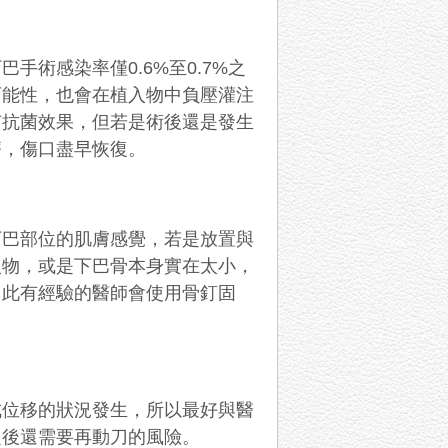
術感染率僅0.6%至0.7%之
可能性，也會在植入物中負壓灌注
有抗菌效果，但若是術後還是發生
療，傷口盡早恢復。
下巴部位的肌膚感覺，若是放置與
入物，或是下巴骨本身實在太小，
因此有經驗的醫師會使用骨釘固
成位移的狀況發生，所以最好與醫
之後還需要再動刀的風險。