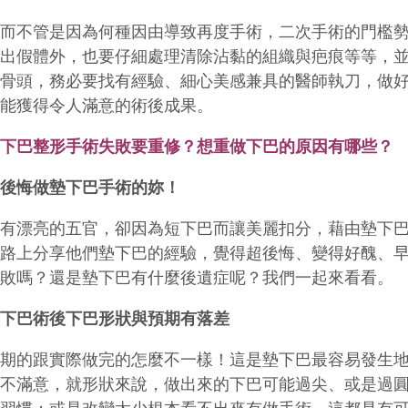
然而不管是因為何種因由導致再度手術，二次手術的門檻
取出假
體外，也要仔細處理清除沾黏的組織與疤痕等等，
與骨頭，務必
要找有經驗、細心美感兼具的醫師執刀，做
才能獲得令人滿意的
術後成果。
墊下巴整形手術失敗要重修？想重做下巴的原因有哪些？
給後悔做墊下巴手術的妳！
擁有漂亮的五官，卻因為短下巴而讓美麗扣分，藉由墊下
網路上分享他們墊下巴的經驗，覺得超後悔、變得好醜、
失敗嗎？還是墊下巴有什麼後遺症呢？我們一起來看看。
墊下巴術後下巴形狀與預期有落差
預期的跟實際做完的怎麼不一樣！這是墊下巴最容易發生
狀不滿意，就形狀來說，做出來的下巴可能過尖、或是過