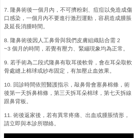
7.
隆鼻術後一個月內，不可擠粉刺、痘痘以免造成傷
口感染，一個月內不要進行激烈運動，容易造成腫脹
及延長消腫時間。
8.
隆鼻術後因人工鼻骨與我們皮膚組織貼合需
2
~3
個月的時間，若覺有壓力、緊繃現象均為正常。
9.
若手術為二段式隆鼻有取耳後軟骨，會在耳朵取軟
骨處縫上棉球或紗布固定，有加壓止血效果。
10.
回診時間依照醫護指示，
敲鼻骨會塞鼻棉條，術
後第一天拆鼻棉條，第三天拆耳朵棉球，第七天拆線
跟鼻背板
。
11.
術後返家後，若有異常疼痛、出血或腫脹情形，
請立即與本診所聯絡。