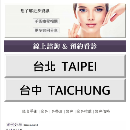
隆鼻
手
術
|
隆鼻
|
鼻
整
形
|
隆鼻
|
隆鼻
推
薦
|
隆鼻
價
格