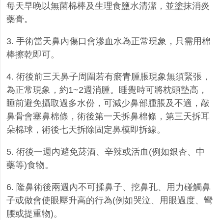
每天早晚以無菌棉棒及生理食鹽水清潔，並塗抹消炎
藥膏。
3.
手術當天鼻內傷口會滲血水為正常現象，只需用棉
棒擦乾即可。
4.
術後前三天鼻子周圍若有瘀青腫脹現象無須緊張，
為正常現象，約
1~2
週消腫。睡覺時可將枕頭墊高，
睡前避免攝取過多水份，可減少鼻部腫脹及不適，
敲
鼻骨會塞鼻棉條，術後第一天拆鼻棉條，第三天拆耳
朵棉球，
術後七天拆除固定鼻模即拆線。
5.
術後一週內避免菸酒、辛辣或活血
(
例如銀杏、中
藥等
)
食物。
6.
隆鼻術後兩週內不可揉鼻子、挖鼻孔、用力碰觸鼻
子或做會使眼壓升高的行為
(
例如哭泣、用眼過度、彎
腰或提重物
)
。