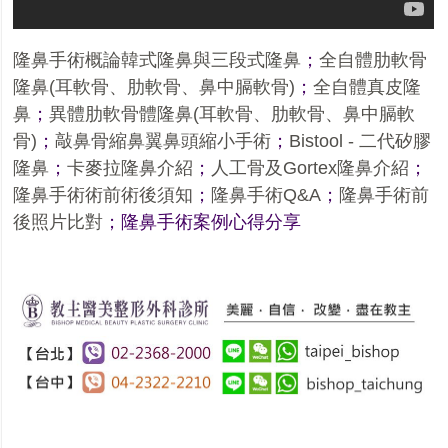
隆鼻手術概論韓式隆鼻與三段式隆鼻
；
全自體肋軟骨
隆鼻
(
耳軟骨、肋軟骨、鼻中膈軟骨
)
；
全自體真皮隆
鼻
；
異體肋軟骨體隆鼻
(
耳軟骨、肋軟骨、鼻中膈軟
骨
)
；
敲鼻骨縮鼻翼鼻頭縮小手術
；
Bistool -
二代矽膠
隆鼻
；
卡麥拉隆鼻介紹
；
人工骨及
Gortex
隆鼻介紹
；
隆鼻手術術前術後須知
；
隆鼻手術
Q&A
；
隆鼻手術前
後照片比對
；
隆鼻手術案例心得分享