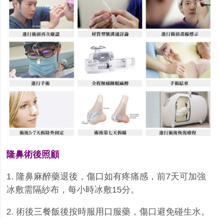
隆鼻術後照顧
1.
隆鼻麻醉藥退後，傷口如有疼痛感，前
7
天可加強
冰敷需隔紗布，每小時冰敷
15
分。
2.
術後三餐飯後按時服用口服藥，傷口避免碰生水。