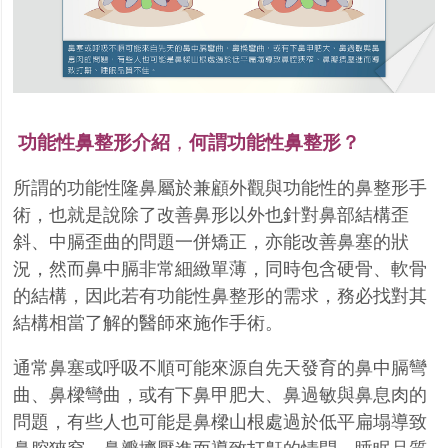
功能性鼻整形介紹
，
何謂功能性鼻整形？
所謂的功能性隆鼻屬於兼顧外觀與功能性的鼻整形手
術，也就是說除了改善鼻形以外也針對鼻部結
構歪
斜、中膈歪曲的問題一併矯正，亦能改善鼻塞的狀
況，然而鼻中膈非常細緻單薄，同時包含硬
骨、軟骨
的結構，因此若有功能性鼻整形的需求，務必找對其
結構相當了解的醫師來施作手術。
通常鼻塞或呼吸不順可能來源自先天發育的鼻中膈彎
曲、鼻樑彎曲，或有下鼻甲肥大、鼻過敏與鼻
息肉的
問題，有些人也可能是鼻樑山根處過於低平扁塌導致