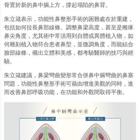
骨置於新的鼻中膈上方，撐起塌陷的鼻背。
朱立箴表示，功能性鼻整形手術的困難處在於重建，
包括如何拉長鼻部線條、調整鼻梁高度，甚至是雕琢
鼻尖角度，尤其術中常須用到自體或異體植入物，如
何雕刻植入物符合患者鼻型，並微調角度，而能結合
臉部線條，襯出立體和美感，都考驗醫師的技巧與經
驗。
朱立箴建議，鼻梁彎曲變形常合併鼻中膈彎曲的鼻塞
問題，功能性鼻整形手術可藉由增進美觀的同時，進
而改善鼻部呼吸功能，在功能和外觀間取得平衡。