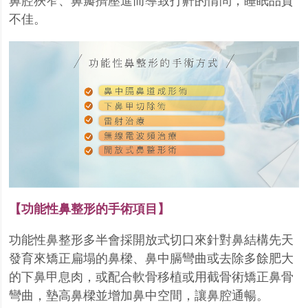
鼻腔狹窄、鼻瓣擠壓進而導致打鼾的情
問，睡眠品質
不佳。
【功能性鼻整形的手術項目】
功能性鼻整形多半會採開放式切口來針對鼻結構先天
發育來矯正扁塌的鼻樑、鼻中膈彎曲或去除多
餘肥大
的下鼻甲息肉，或配合軟骨移植或用截骨術矯正鼻骨
彎曲，墊高鼻樑並增加鼻中空間，讓鼻
腔通暢。