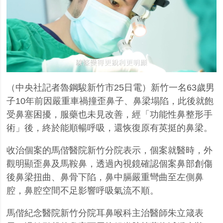
（中央社記者魯鋼駿新竹市
25
日電）新竹一名
63
歲男
子
10
年前因嚴重車禍撞歪鼻子、鼻梁塌陷，此後就飽
受鼻塞困擾，服藥也未見改善，經「功能性鼻整形手
術」後，終於能順暢呼吸，還恢復原有英挺的鼻梁。
收治個案的馬偕醫院新竹分院表示，個案就醫時，外
觀明顯歪鼻及馬鞍鼻，透過內視鏡確認個案鼻部創傷
後鼻梁扭曲、鼻骨下陷，鼻中膈嚴重彎曲至左側鼻
腔，鼻腔空間不足影響呼吸氣流不順。
馬偕紀念醫院新竹分院耳鼻喉科主治醫師朱立箴表