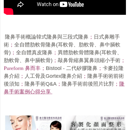
隆鼻手術概論韓式隆鼻與三段式隆鼻
；
日式鼻雕手
術
；
全自體肋軟骨隆鼻
(
耳軟骨、肋軟骨、鼻中膈軟
骨
)
；
全自體真皮隆鼻
；
異體肋軟骨體隆鼻
(
耳軟骨、
肋軟骨、鼻中膈軟骨
)
；
敲鼻骨縮鼻翼鼻頭縮小手術
；
Pureform 鼻而丰
；
Bistool -
二代矽膠隆鼻
；
卡麥拉隆
鼻介紹
；
人工骨及
Gortex
隆鼻介紹
；
隆鼻手術術前術
後須知
；
隆鼻手術
Q&A
；
隆鼻手術前後照片比對
；
隆
鼻手術案例心得分享