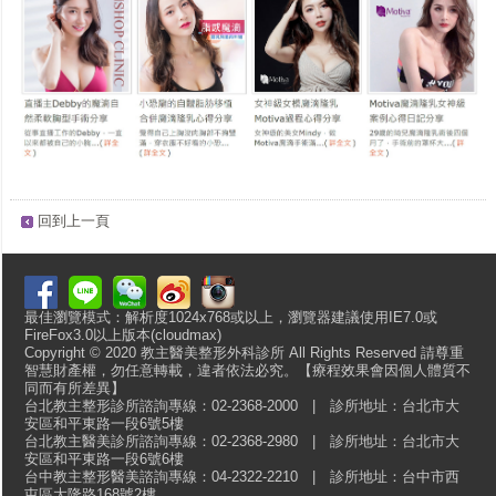
回到上一頁
最佳瀏覽模式：解析度1024x768或以上，瀏覽器建議使用IE7.0或
FireFox3.0以上版本(cloudmax)
Copyright © 2020 教主醫美整形外科診所 All Rights Reserved 請尊重
智慧財產權，勿任意轉載，違者依法必究。【療程效果會因個人體質不
同而有所差異】
台北教主整形診所諮詢專線：02-2368-2000 | 診所地址：台北市大
安區和平東路一段6號5樓
台北教主醫美診所諮詢專線：02-2368-2980 | 診所地址：台北市大
安區和平東路一段6號6樓
台中教主整形醫美諮詢專線：04-2322-2210 | 診所地址：台中市西
屯區大隆路168號2樓