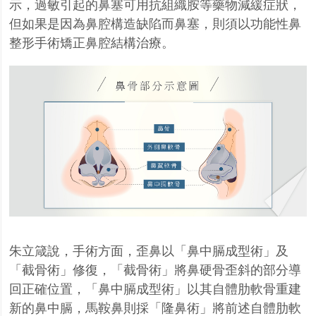
示，過敏引起的鼻塞可用抗組織胺等藥物減緩症狀，
但如果是因為鼻腔構造缺陷而鼻塞，則須以功能性鼻
整形手術矯正鼻腔結構治療。
朱立箴說，手術方面，歪鼻以「鼻中膈成型術」及
「截骨術」修復，「截骨術」將鼻硬骨歪斜的部分導
回正確位置，「鼻中膈成型術」以其自體肋軟骨重建
新的鼻中膈，馬鞍鼻則採「隆鼻術」將前述自體肋軟