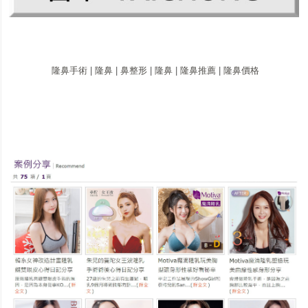
隆鼻
手
術
|
隆鼻
|
鼻
整
形
|
隆鼻
|
隆鼻
推
薦
|
隆鼻
價
格