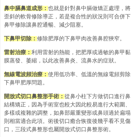
鼻中膈鼻道成形：
也就是針對鼻中膈做矯正處理，將
歪斜的軟骨修除導正，若是複合性的狀況則可
合併下
鼻甲修除讓鼻腔通暢、減少阻塞。
下鼻甲切除：
修除肥厚的下鼻甲肉改善鼻腔狹窄。
雷射治療：
利用雷射的熱能，把肥厚或過敏的鼻甲黏
膜蒸發、萎縮，以此改善鼻炎、流鼻水的症狀
。
無線電波頻治療：
使用低功率、低溫的無線電頻剪除
下鼻甲肥厚問題。
開放式切口鼻整形手術：
從鼻小柱下方做切口進行鼻
結構矯正，因為手術室也較大因此較易進行大
範圍、
多樣或複雜的調整，如鼻部嚴重變形或鼻頭過於扁塌
則相當適合此項。術後切口癒合恢復後
幾乎看不見傷
口，三段式鼻整形也屬開放式切口鼻整形術。