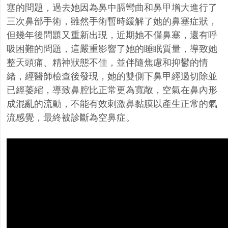
塞的問題，過去她因為鼻中膈彎曲和鼻甲增大進行了
三次鼻部手術，雖然手術暫時緩解了她的鼻塞症狀，
但幾年後問題又重新出現，近期她不僅鼻塞，還有呼
吸困難的問題，這嚴重影響了她的睡眠質量，導致她
整天頭痛、精神狀態不佳，並伴隨焦慮和抑鬱的情
緒，經醫師檢查後發現，她的雙側下鼻甲經過切除並
已經萎縮，導致鼻腔比正常更為寬敞，空氣在鼻內形
成混亂的流動，不能有效刺激鼻黏膜以產生正常的氣
流感覺，最終被診斷為空鼻症。