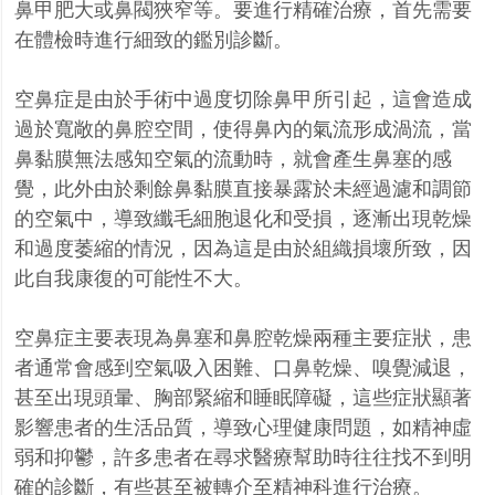
鼻甲肥大或鼻閥狹窄等。要進行精確治療，首先需要
在體檢時進行細致的鑑別診斷。
空鼻症是由於手術中過度切除鼻甲所引起，這會造成
過於寬敞的鼻腔空間，使得鼻內的氣流形成渦流，當
鼻黏膜無法感知空氣的流動時，就會產生鼻塞的感
覺，此外由於剩餘鼻黏膜直接暴露於未經過濾和調節
的空氣中，導致纖毛細胞退化和受損，逐漸出現乾燥
和過度萎縮的情況，因為這是由於組織損壞所致，因
此自我康復的可能性不大。
空鼻症主要表現為鼻塞和鼻腔乾燥兩種主要症狀，患
者通常會感到空氣吸入困難、口鼻乾燥、嗅覺減退，
甚至出現頭暈、胸部緊縮和睡眠障礙，這些症狀顯著
影響患者的生活品質，導致心理健康問題，如精神虛
弱和抑鬱，許多患者在尋求醫療幫助時往往找不到明
確的診斷，有些甚至被轉介至精神科進行治療。