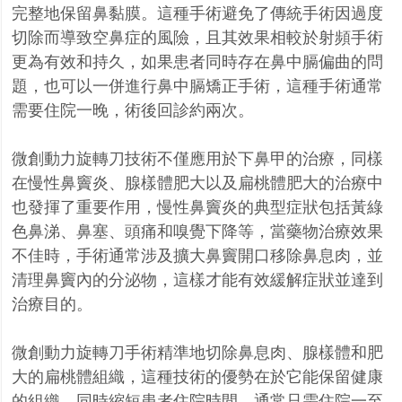
完整地保留鼻黏膜。這種手術避免了傳統手術因過度
切除而導致空鼻症的風險，且其效果相較於射頻手術
更為有效和持久，如果患者同時存在鼻中膈偏曲的問
題，也可以一併進行鼻中膈矯正手術，這種手術通常
需要住院一晚，術後回診約兩次。
微創動力旋轉刀技術不僅應用於下鼻甲的治療，同樣
在慢性鼻竇炎、腺樣體肥大以及扁桃體肥大的治療中
也發揮了重要作用，慢性鼻竇炎的典型症狀包括黃綠
色鼻涕、鼻塞、頭痛和嗅覺下降等，當藥物治療效果
不佳時，手術通常涉及擴大鼻竇開口移除鼻息肉，並
清理鼻竇內的分泌物，這樣才能有效緩解症狀並達到
治療目的。
微創動力旋轉刀手術精準地切除鼻息肉、腺樣體和肥
大的扁桃體組織，這種技術的優勢在於它能保留健康
的組織，同時縮短患者住院時間，通常只需住院一至