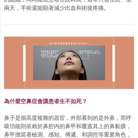
兩天，手術還能顯著減少出血和術後疼痛。
為什麼空鼻症會讓患者生不如死？
鼻子是個高度複雜的器官，外部看到的是外鼻，而呼
吸功能則依賴於鼻腔內的鼻甲和覆蓋其上的鼻黏膜，
鼻甲擔當著檢測、感知、傳遞、和調控等重要角色，