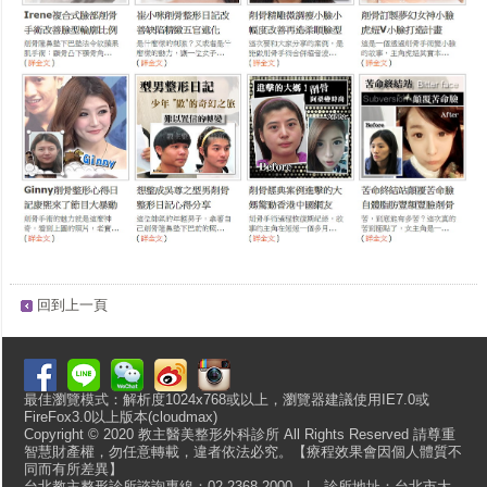
回到上一頁
最佳瀏覽模式：解析度1024x768或以上，瀏覽器建議使用IE7.0或
FireFox3.0以上版本(cloudmax)
Copyright © 2020 教主醫美整形外科診所 All Rights Reserved 請尊重
智慧財產權，勿任意轉載，違者依法必究。【療程效果會因個人體質不
同而有所差異】
台北教主整形診所諮詢專線：02-2368-2000 | 診所地址：台北市大