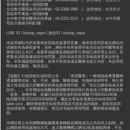
安區和平東路一段6號5樓
台北教主醫美診所諮詢專線：02-2368-2980 | 診所地址：台北市大
安區和平東路一段6號6樓
台中教主整形醫美諮詢專線：04-2322-2210 | 診所地址：台中市西
屯區大隆路168號2樓
LINE ID / bishop_taipei | 微信ID / bishop_taipei
本診所網站內所有案例皆與病患簽署同意書，徵求病患同意後在網站內
供網友作為療程參考；另外，網站中所有使用手術項目或任何醫學美容
療程項目之名詞，為業界或媒體及網路經常引用或已成常態之名詞，若
察覺名詞有疑慮或有任何問題，請向本診所留言系統或致電本診所告
知，非常感謝您的指教，若有不恰當或違反醫療法規之內容，本診所院
即刻修正刪除，敬請見諒。
【提醒】行政院衛生福利部公告：「『美容醫學』一般係指由專業醫師
透過醫學技術，如：手術、藥物、醫療器械、生物科技材料等，執行具
侵入性或低侵入性醫療技術來改善身體外觀，而『非以治療疾病為主要
目的』」。本宣傳由合格醫師透過醫學技術執行具低侵入性醫療技術來
「改善」身體外觀，依據行政院衛生福利部衛署醫字0990262180號、
衛部醫字第1031662939號辦理，屬於仿單核准適應症外的使用(Off-
label use)，醫師應確實告知使用原因及可能造成的風險，並取得其同
意始得使用；有關適應症、禁忌症等副作用等問題，醫師將依個案說
明。
本網站禁止任何網際網路服務業者轉錄其網路資訊之內容供人點閱，但
以網路搜尋或超連結方式，進入醫療機構之網址(域)直接點閱者，不在