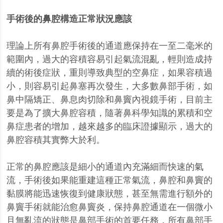
手術後的鼻腔構造正常狀況應該
理論上所有鼻腔手術後的通道應保持在一至二毫米的
範圍內，過大的容積容易引起氣流混亂，輕則造成持
續的術後症狀，重則導致典型的空鼻症，如果容積過
小，則容易引起鼻塞再次發生，大多數鼻部手術，如
鼻中隔矯正、鼻息肉切除和鼻竇內視鏡手術，目前主
要是為了擴大鼻腔容積，隨著鼻科學知識的累積和空
鼻症患者的增加，越來越多的臨床證據顯示，過大的
鼻腔容積其實弊大於利。
正常的鼻腔應該是細小的通道內充滿細而快速的氣
流，手術後如果能重建這種正常氣流，鼻腔和鼻竇的
黏膜將能迅速恢復到健康狀態，甚至無需進行額外的
鼻竇手術就能治愈鼻竇炎，保持鼻腔通道在一個微小
且無亂流的狀態是鼻部手術的首要任務，所有鼻部手