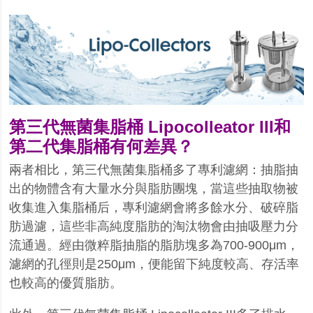
第三代無菌集脂桶 Lipocolleator III和
第二代集脂桶有何差異？
兩者相比，第三代無菌集脂桶多了專利濾網：抽脂抽
出的物體含有大量水分與脂肪團塊，當這些抽取物被
收集進入集脂桶后，專利濾網會將多餘水分、破碎脂
肪過濾，這些非高純度脂肪的淘汰物會由抽吸壓力分
流通過。經由微粹脂抽脂的脂肪塊多為700-900μm，
濾網的孔徑則是250μm，便能留下純度較高、存活率
也較高的優質脂肪。