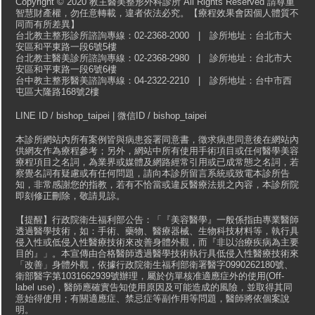
Copyright © 2020 教主醫美整形外科診所 All Rights Reserved 請尊重
智慧財產權，勿任意轉載，違者依法必究。【療程效果會因個人體質不
同而有所差異】
台北教主整形診所諮詢專線：02-2368-2000 | 診所地址：台北市大
安區和平東路一段6號5樓
台北教主醫美診所諮詢專線：02-2368-2980 | 診所地址：台北市大
安區和平東路一段6號6樓
台中教主整形醫美諮詢專線：04-2322-2210 | 診所地址：台中市西
屯區大隆路168號2樓
LINE ID / bishop_taipei | 微信ID / bishop_taipei
本診所網站內所有案例皆與病患簽署同意書，徵求病患同意後在網站內
供網友作為療程參考；另外，網站中所有使用手術項目或任何醫學美容
療程項目之名詞，為業界或媒體及網路經常引用或已成常態之名詞，若
察覺名詞有疑慮或有任何問題，請向本診所留言系統或致電本診所告
知，非常感謝您的指教，若有不恰當或違反醫療法規之內容，本診所院
即刻修正刪除，敬請見諒。
【提醒】行政院衛生福利部公告：「『美容醫學』一般係指由專業醫師
透過醫學技術，如：手術、藥物、醫療器械、生物科技材料等，執行具
侵入性或低侵入性醫療技術來改善身體外觀，而『非以治療疾病為主要
目的』」。本宣傳由合格醫師透過醫學技術執行具低侵入性醫療技術來
「改善」身體外觀，依據行政院衛生福利部衛署醫字0990262180號、
衛部醫字第1031662939號辦理，屬於仿單核准適應症外的使用(Off-
label use)，醫師應確實告知使用原因及可能造成的風險，並取得其同
意始得使用；有關適應症、禁忌症等副作用等問題，醫師將依個案說
明。