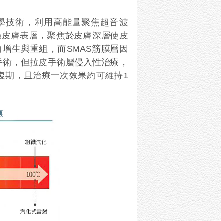
學技術，利用高能量聚焦超音波
d）產生能量掠過皮膚表層，聚焦於皮膚深層使皮
白增生與重組，而SMAS筋膜層因
手術，但拉皮手術屬侵入性治療，
復期，且治療一次效果約可維持1