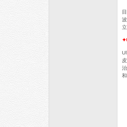
目
波
✦
U
皮
治
和