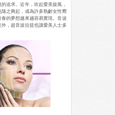
盡的追求。近年，吹起愛美旋風，
也隨之興起，成為許多熟齡女性嚮
青春的夢想越來越容易實現。音波
皮外，超音波拉提也讓愛美人士多