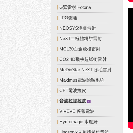
G緊雷射 Fotona
LPG體雕
NEOSYS淨膚雷射
NeXT二極體粉餅雷射
MCL30白金飛梭雷射
CO2 4D飛梭超脈衝雷射
MeDioStar NeXT 除毛雷射
Maximus電波除皺系統
CPT電波拉皮
音波拉提拉皮
VIVEVE 薇薇電波
Hydromagic 水魔妍
Liposonix立塑體聚焦音波