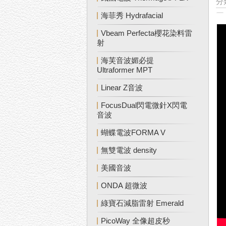
分
海菲秀 Hydrafacial
Vbeam Perfecta櫻花染料雷
射
海芙音波媚必提
Ultraformer MPT
Linear Z音波
FocusDual閃電微針X閃電
音波
蝴蝶電波FORMA V
無雙電波 density
美國音波
ONDA 超微波
綠寶石減脂雷射 Emerald
PicoWay 全像超皮秒