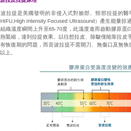
音波拉提是美國發明的非侵入式對臉部、頸部拉提的醫
HIFU,High Intensity Focused Ultrasoun
組織溫度瞬間上升至65-70度，此溫度進而啟動膠原蛋
受熱緊縮，達到拉提效果。
以往想拉皮、除皺僅能靠拉皮
也有恢復期的問題，而音波拉提不需開刀、無傷口及無恢
年以上。