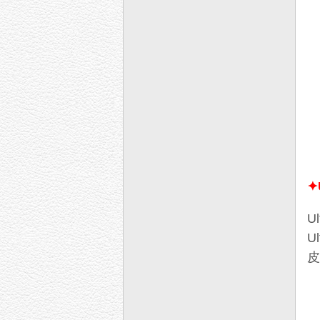
✦
U
U
皮