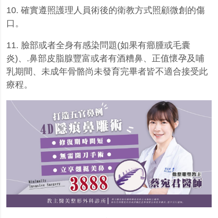
10.
確實遵照護理人員術後的衛教方式照顧微創的傷
口。
11.
臉部或者全身有感染問題
(
如果有癤腫或毛囊
炎
)
、
.
鼻部皮脂腺豐富或者有酒糟鼻、正值懷孕及哺
乳期間、未成年骨骼尚未發育完畢者皆不適合接受此
療程。