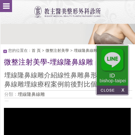
您的位置在：
首 頁
>
微整注射美學
>
埋線隆鼻線雕
微整注射美學-埋線隆鼻線雕
Service
埋線隆鼻線雕介紹線性鼻雕鼻形輪廓設計，
鼻線雕埋線療程案例前後對比個案解說
分類：
埋線隆鼻線雕