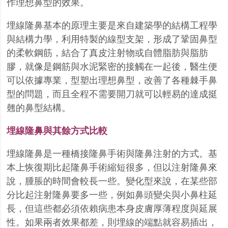
作理想鼻型的效果。
埋線隆鼻基本的原理主要是來自建築學的結構工程學
與結構力學，利用特製的線型支架，形成了鞏固鼻型
的柔軟鋼筋，結合了真皮注射物或自體脂肪與脂肪
膠，就像是鋼筋與水泥緊密的接觸在一起後，醫生便
可以依據專業，型塑出理想鼻型，改善了各種棘手鼻
型的問題，而且全程不需要開刀就可以輕易的達成挺
翹的鼻型結構。
埋線隆鼻與其餘方式比較
埋線隆鼻是一種橋接隆鼻手術與隆鼻注射的方式。基
本上恢復期比起隆鼻手術縮短很多，但以注射隆鼻來
說，腫脹的時間會較長一些。變化型來說，在某些部
分比起注射隆鼻要多一些，例如鼻頭變尖與小鼻柱延
長，但這些都必須依賴病患本身皮膚厚薄程度與延展
性。如果兩者效果都差，則埋線的端點就容易插出，