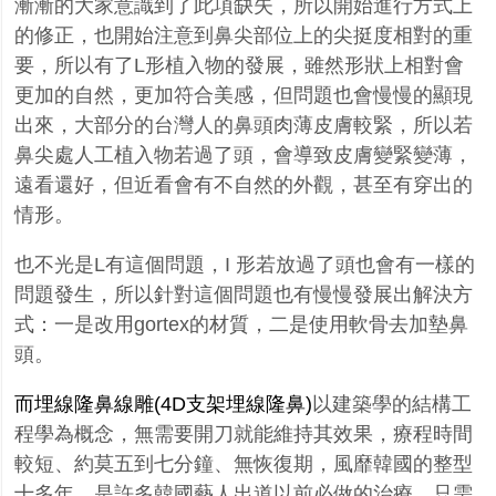
漸漸的大家意識到了此項缺失，所以開始進行方式上
的修正，也開始注意到鼻尖部位上的尖挺度相對的重
要，所以有了
L
形植入物的發展，雖然形狀上相對會
更加的自然，更加符合美感，但問題也會慢慢的顯現
出來，大部分的台灣人的鼻頭肉薄皮膚較緊，所以若
鼻尖處人工植入物若過了頭，會導致皮膚變緊變薄，
遠看還好，但近看會有不自然的外觀，甚至有穿出的
情形。
也不光是
L
有這個問題，
I
形若放過了頭也會有一樣的
問題發生，所以針對這個問題也有慢慢發展出解決方
式：一是改用
gortex
的材質，二是使用軟骨去加墊鼻
頭。
而埋線隆鼻線雕(4D支架埋線隆鼻)
以建築學的結構工
程學為概念，無需要開刀就能維持其效果，療程時間
較短、約莫五到七分鐘、無恢復期，風靡韓國的整型
十多年，是許多韓國藝人出道
以
前必做的治療，只需