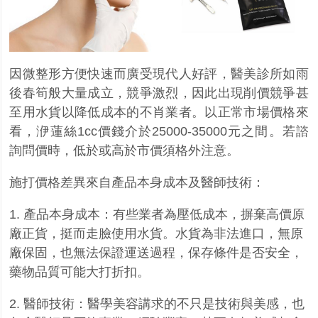
因微整形方便快速而廣受現代人好評，醫美診所如雨
後春筍般大量成立，競爭激烈，因此出現削價競爭甚
至用水貨以降低成本的不肖業者。以正常市場價格來
看，洢蓮絲1cc價錢介於25000-35000元之間。若諮
詢問價時，低於或高於市價須格外注意。
施打價格差異來自產品本身成本及醫師技術：
1. 產品本身成本：有些業者為壓低成本，摒棄高價原
廠正貨，挺而走臉使用水貨。水貨為非法進口，無原
廠保固，也無法保證運送過程，保存條件是否安全，
藥物品質可能大打折扣。
2. 醫師技術：醫學美容講求的不只是技術與美感，也