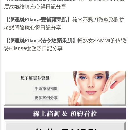
眉紋皺紋填充心得日記分享
【洢蓮絲
Ellanse
豐補蘋果肌】
筱米不動刀微整形對抗
老態凹陷臉心得日記分享
【洢蓮絲
Ellanse
法令紋蘋果肌】
輕熟女
SAMMI
的依戀
詩
Ellanse
微整形日記分享