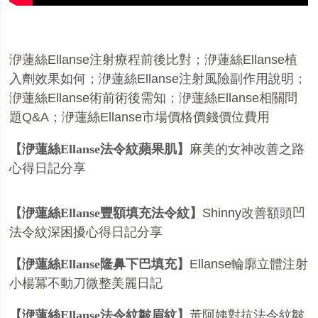
洢蓮絲
Ellanse
注射療程前後比對
；
洢蓮絲
Ellanse
植
入劑效果如何
；
洢蓮絲
Ellanse
注射風險副作用說明
；
洢蓮絲
Ellanse
術前術後需知
；
洢蓮絲
Ellanse相關問
題Q&A
；
洢蓮絲
Ellanse
市場價格價錢價位費用
【洢蓮絲
Ellanse
法令紋蘋果肌】
麻美的女神改善之路
心得日記分享
【洢蓮絲
Ellanse
豐額填充法令紋】
Shinny
改善額頭凹
法令紋深困擾心得日記分享
【洢蓮絲Ellanse隆鼻下巴填充】
Ellanse
輪廓立體注射
小楊冪不動刀微整美麗日記
【洢蓮絲
Ellanse
法令紋皺眉紋】
黃阿姨對抗法令紋皺