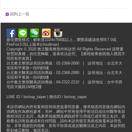
回到上一頁
最佳瀏覽模式：解析度1024x768或以上，瀏覽器建議使用IE7.0或
FireFox3.0以上版本(cloudmax)
Copyright © 2020 教主醫美整形外科診所 All Rights Reserved 請尊重
智慧財產權，勿任意轉載，違者依法必究。【療程效果會因個人體質不
同而有所差異】
台北教主整形診所諮詢專線：02-2368-2000 | 診所地址：台北市大
安區和平東路一段6號5樓
台北教主醫美診所諮詢專線：02-2368-2980 | 診所地址：台北市大
安區和平東路一段6號6樓
台中教主整形醫美諮詢專線：04-2322-2210 | 診所地址：台中市西
屯區大隆路168號2樓
LINE ID / bishop_taipei | 微信ID / bishop_taipei
本診所網站內所有案例皆與病患簽署同意書，徵求病患同意後在網站內
供網友作為療程參考；另外，網站中所有使用手術項目或任何醫學美容
療程項目之名詞，為業界或媒體及網路經常引用或已成常態之名詞，若
察覺名詞有疑慮或有任何問題，請向本診所留言系統或致電本診所告
知，非常感謝您的指教，若有不恰當或違反醫療法規之內容，本診所院
即刻修正刪除，敬請見諒。