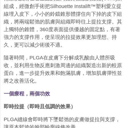
組成，經微創手術把
Silhouette Instalift™
塑利愛立提
線埋入皮下，小小的鈴鐺錐形體撐住向下掉的皮下組
織，將兩端鬆弛的肌膚與組織即時往上提拉支撐。其
上獨特的錐體，
360
度表面提供優越的固定點，有著
強力的支撐作用，使呈現的拉提效果更加理想、持
久，更可以減少術後不適。
隨著時間，
PLGA
在皮膚下分解成乳酸由人體所吸
收，並利用生物反應刺激周邊的組織製造出新的較原
蛋白，進一步提升效果和飽滿肌膚，增加肌膚彈性並
將之改善活化。
一個療程，兩個功效
即時拉提（即時且低調的效果）
PLGA
縫線會即時將下墜鬆弛的皮膚做提拉與支撐，
讓原本鬆垮的臉部輪廓線條改善。