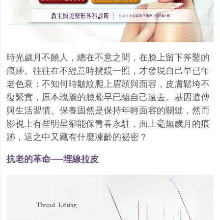
時光歲月不饒人，總在不意之間，在臉上留下斧鑿的
痕跡。往往在不經意時攬鏡一照，才發現自己早已年
老色衰：不知何時皺紋爬上眉頭與面容，皮膚鬆垮不
復緊實，原本瑰麗的臉龐早已離自己遠去。基因遺傳
與生活習慣、保養固然是保持年輕面容的關鍵，然而
影視上有些明星卻能保青春永駐，面上毫無歲月的痕
跡，這之中又藏有什麼凍齡的祕密？
抗老的革命──埋線拉皮