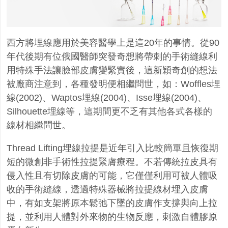
西方將埋線應用於美容醫學上是這
20
年的事情。從
90
年代後期有位俄國醫師突發奇想將帶刺的手術縫線利
用特殊手法讓臉部皮膚變緊實後，這新穎奇創的想法
被廠商注意到，各種發明便相繼問世，如：
Woffles
埋
線
(2002)
、
Waptos
埋線
(2004)
、
Isse
埋線
(2004)
、
Silhouette
埋線等，這期間更不乏有其他各式各樣的
線材相繼問世。
Thread Lifting
埋線拉提是近年引入比較簡單且恢復期
短的微創非手術性拉提緊膚療程。不若傳統拉皮具有
侵入性且有切除皮膚的可能，它僅僅利用可被人體吸
收的手術縫線，透過特殊器械將拉提線材埋入皮膚
中，有如支架將原本鬆弛下墜的皮膚作支撐與向上拉
提，並利用人體對外來物的生物反應，刺激自體膠原