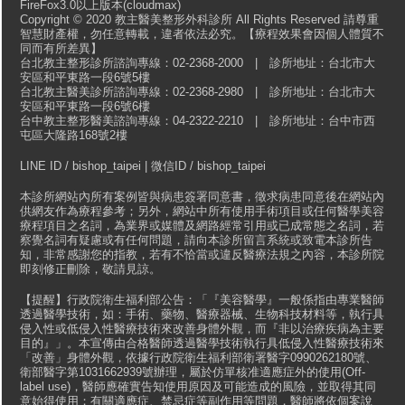
FireFox3.0以上版本(cloudmax)
Copyright © 2020 教主醫美整形外科診所 All Rights Reserved 請尊重
智慧財產權，勿任意轉載，違者依法必究。【療程效果會因個人體質不
同而有所差異】
台北教主整形診所諮詢專線：02-2368-2000 | 診所地址：台北市大
安區和平東路一段6號5樓
台北教主醫美診所諮詢專線：02-2368-2980 | 診所地址：台北市大
安區和平東路一段6號6樓
台中教主整形醫美諮詢專線：04-2322-2210 | 診所地址：台中市西
屯區大隆路168號2樓
LINE ID / bishop_taipei | 微信ID / bishop_taipei
本診所網站內所有案例皆與病患簽署同意書，徵求病患同意後在網站內
供網友作為療程參考；另外，網站中所有使用手術項目或任何醫學美容
療程項目之名詞，為業界或媒體及網路經常引用或已成常態之名詞，若
察覺名詞有疑慮或有任何問題，請向本診所留言系統或致電本診所告
知，非常感謝您的指教，若有不恰當或違反醫療法規之內容，本診所院
即刻修正刪除，敬請見諒。
【提醒】行政院衛生福利部公告：「『美容醫學』一般係指由專業醫師
透過醫學技術，如：手術、藥物、醫療器械、生物科技材料等，執行具
侵入性或低侵入性醫療技術來改善身體外觀，而『非以治療疾病為主要
目的』」。本宣傳由合格醫師透過醫學技術執行具低侵入性醫療技術來
「改善」身體外觀，依據行政院衛生福利部衛署醫字0990262180號、
衛部醫字第1031662939號辦理，屬於仿單核准適應症外的使用(Off-
label use)，醫師應確實告知使用原因及可能造成的風險，並取得其同
意始得使用；有關適應症、禁忌症等副作用等問題，醫師將依個案說